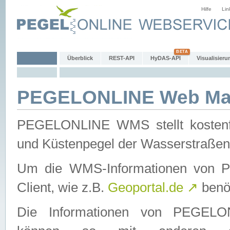
Hilfe
Lin
Überblick
REST-API
HyDAS-API
Visualisieru
PEGELONLINE Web Map
PEGELONLINE WMS stellt kostenfr
und Küstenpegel der Wasserstraßen
Um die WMS-Informationen von 
Client, wie z.B.
Geoportal.de
↗
benöt
Die Informationen von PEGE