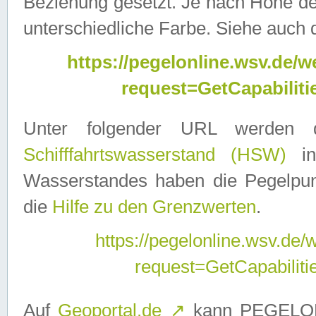
Beziehung gesetzt. Je nach Höhe d
unterschiedliche Farbe. Siehe auch 
https://pegelonline.wsv.de
request=GetCapabilit
Unter folgender URL werden
Schifffahrtswasserstand (HSW)
in
Wasserstandes haben die Pegelpunk
die
Hilfe zu den Grenzwerten
.
https://pegelonline.wsv.de
request=GetCapabilit
Auf
Geoportal.de
↗
kann PEGELON