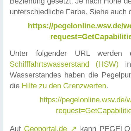
Beziehung gesetzt. Je nach Höhe d
unterschiedliche Farbe. Siehe auch 
https://pegelonline.wsv.de
request=GetCapabilit
Unter folgender URL werden
Schifffahrtswasserstand (HSW)
in
Wasserstandes haben die Pegelpunk
die
Hilfe zu den Grenzwerten
.
https://pegelonline.wsv.de
request=GetCapabilit
Auf
Geoportal.de
↗
kann PEGELON