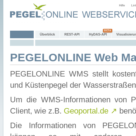
Hilfe
Lin
Überblick
REST-API
HyDAS-API
Visualisieru
PEGELONLINE Web Map
PEGELONLINE WMS stellt kostenfr
und Küstenpegel der Wasserstraßen
Um die WMS-Informationen von 
Client, wie z.B.
Geoportal.de
↗
benöt
Die Informationen von PEGE