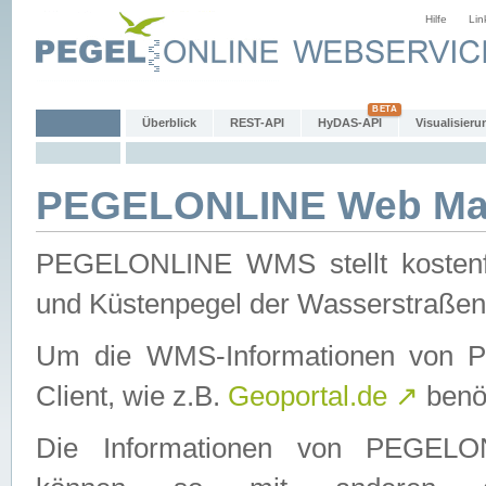
Hilfe
Lin
Überblick
REST-API
HyDAS-API
Visualisieru
PEGELONLINE Web Map
PEGELONLINE WMS stellt kostenfr
und Küstenpegel der Wasserstraßen
Um die WMS-Informationen von 
Client, wie z.B.
Geoportal.de
↗
benöt
Die Informationen von PEGE