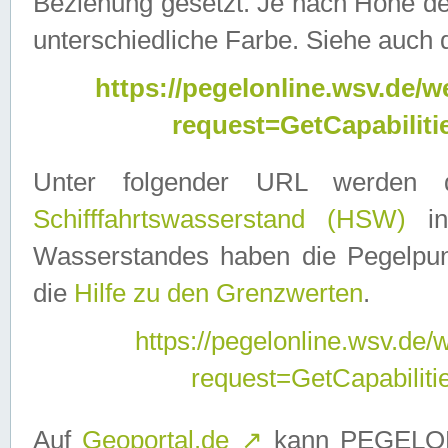
Beziehung gesetzt. Je nach Höhe d
unterschiedliche Farbe. Siehe auch 
https://pegelonline.wsv.de
request=GetCapabilit
Unter folgender URL werden
Schifffahrtswasserstand (HSW)
in
Wasserstandes haben die Pegelpunk
die
Hilfe zu den Grenzwerten
.
https://pegelonline.wsv.de
request=GetCapabilit
Auf
Geoportal.de
↗
kann PEGELON