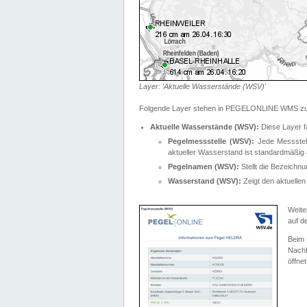
Layer: 'Aktuelle Wasserstände (WSV)'
Folgende Layer stehen in PEGELONLINE WMS zur
Aktuelle Wasserstände (WSV):
Diese Layer f
Pegelmessstelle (WSV):
Jede Messstelle
aktueller Wasserstand ist standardmäßig ä
Pegelnamen (WSV):
Stellt die Bezeich
Wasserstand (WSV):
Zeigt den aktuellen
Weite
auf d
Bei
Nachf
öffnet