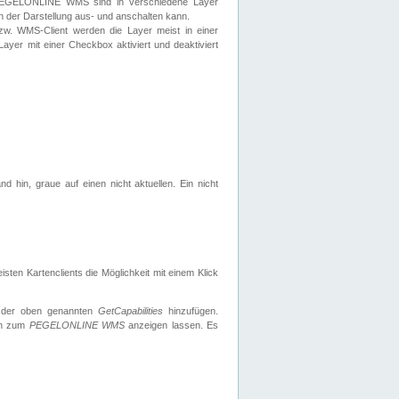
 PEGELONLINE WMS sind in verschiedene Layer
s in der Darstellung aus- und anschalten kann.
zw. WMS-Client werden die Layer meist in einer
 Layer mit einer Checkbox aktiviert und deaktiviert
d hin, graue auf einen nicht aktuellen. Ein nicht
ten Kartenclients die Möglichkeit mit einem Klick
 der oben genannten
GetCapabilities
hinzufügen.
nen zum
PEGELONLINE WMS
anzeigen lassen. Es