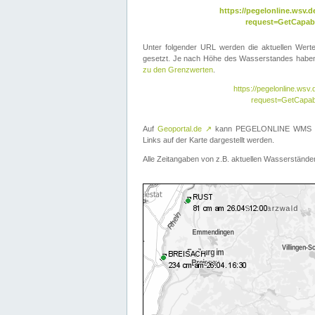
https://pegelonline.wsv
request=GetCapabi
Unter folgender URL werden die aktuellen Wer
gesetzt. Je nach Höhe des Wasserstandes haben 
zu den Grenzwerten
.
https://pegelonline.ws
request=GetCapab
Auf
Geoportal.de
↗
kann PEGELONLINE WMS übe
Links auf der Karte dargestellt werden.
Alle Zeitangaben von z.B. aktuellen Wasserständen 