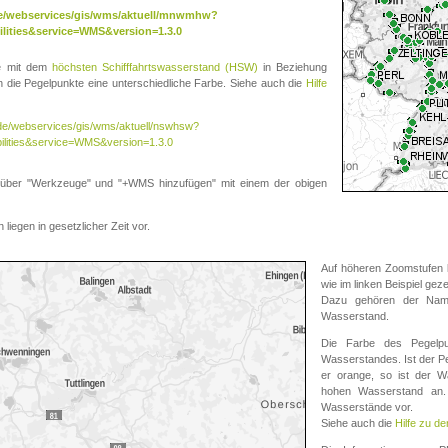
.de/webservices/gis/wms/aktuell/mnwmhw?
lities&service=WMS&version=1.3.0
te mit dem
höchsten Schifffahrtswasserstand (HSW)
in Beziehung
die Pegelpunkte eine unterschiedliche Farbe. Siehe auch die
Hilfe
v.de/webservices/gis/wms/aktuell/nswhsw?
ilities&service=WMS&version=1.3.0
r "Werkzeuge" und "+WMS hinzufügen" mit einem der obigen
liegen in gesetzlicher Zeit vor.
Auf höheren Zoomstufen k
wie im linken Beispiel gez
Dazu gehören der Name
Wasserstand.
Die Farbe des Pegelpu
Wasserstandes. Ist der Peg
er orange, so ist der Wa
hohen Wasserstand an. 
Wasserstände vor.
Siehe auch die
Hilfe zu d