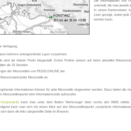
Die Informationen von
unterteilt, die man jeweil
In einem Kartenviewer b
Liste gezeigt, wobei jede
werden kann.
 Verfügung.
asst mehrere untergeordnete Layer zusammen.
 wird als kleiner Punkt dargestellt. Grüne Punkte weisen auf einen aktuellen Wasserstan
lter als 25 Stunden.
nungen der Messstellen von PEGELONLINE dar.
 Wasserstand jeder Messstelle an.
rgehende Informationen können für jede Messstelle eingesehen werden. Dazu bieten die meis
en Messstellenpunkt eine Informationsseite aufzurufen.
m
Geoportal.de
kann man unter dem Button 'Werkzeuge' oben rechts den WMS mittels
olgend kann man sich mit einem Klick auf den Messstellenpunkt zusätzliche Informatio
 sich dann die links dargestellte Seite im Browser.