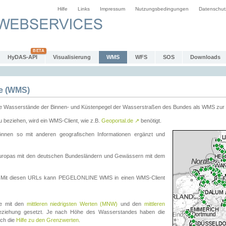
Hilfe
Links
Impressum
Nutzungsbedingungen
Datenschut
HyDAS-API
Visualisierung
WMS
WFS
SOS
Downloads
e (WMS)
e Wasserstände der Binnen- und Küstenpegel der Wasserstraßen des Bundes als WMS zur 
eziehen, wird ein WMS-Client, wie z.B.
Geoportal.de
↗
benötigt.
en so mit anderen geografischen Informationen ergänzt und
eleuropas mit den deutschen Bundesländern und Gewässern mit dem
. Mit diesen URLs kann PEGELONLINE WMS in einen WMS-Client
te mit den
mittleren niedrigsten Werten (MNW)
und den
mittleren
eziehung gesetzt. Je nach Höhe des Wasserstandes haben die
uch die
Hilfe zu den Grenzwerten
.