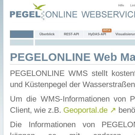
Hilfe
Lin
Überblick
REST-API
HyDAS-API
Visualisieru
PEGELONLINE Web Map
PEGELONLINE WMS stellt kostenfr
und Küstenpegel der Wasserstraßen
Um die WMS-Informationen von 
Client, wie z.B.
Geoportal.de
↗
benöt
Die Informationen von PEGE