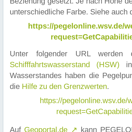
Beziehung gesetzt. Je nach Höhe d
unterschiedliche Farbe. Siehe auch 
https://pegelonline.wsv.de
request=GetCapabilit
Unter folgender URL werden
Schifffahrtswasserstand (HSW)
in
Wasserstandes haben die Pegelpunk
die
Hilfe zu den Grenzwerten
.
https://pegelonline.wsv.de
request=GetCapabilit
Auf
Geoportal.de
↗
kann PEGELON