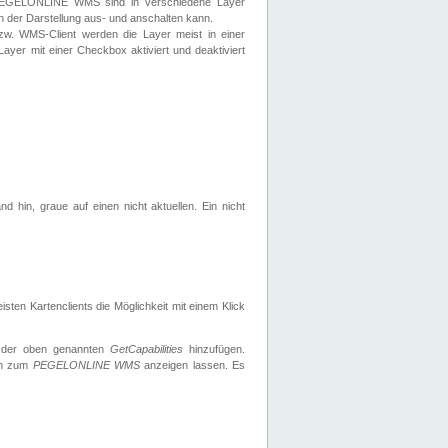
 PEGELONLINE WMS sind in verschiedene Layer
s in der Darstellung aus- und anschalten kann.
zw. WMS-Client werden die Layer meist in einer
 Layer mit einer Checkbox aktiviert und deaktiviert
d hin, graue auf einen nicht aktuellen. Ein nicht
ten Kartenclients die Möglichkeit mit einem Klick
 der oben genannten
GetCapabilities
hinzufügen.
nen zum
PEGELONLINE WMS
anzeigen lassen. Es