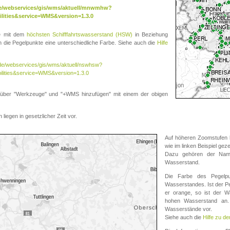
.de/webservices/gis/wms/aktuell/mnwmhw?
lities&service=WMS&version=1.3.0
te mit dem
höchsten Schifffahrtswasserstand (HSW)
in Beziehung
die Pegelpunkte eine unterschiedliche Farbe. Siehe auch die
Hilfe
v.de/webservices/gis/wms/aktuell/nswhsw?
ilities&service=WMS&version=1.3.0
r "Werkzeuge" und "+WMS hinzufügen" mit einem der obigen
liegen in gesetzlicher Zeit vor.
Auf höheren Zoomstufen k
wie im linken Beispiel gez
Dazu gehören der Name
Wasserstand.
Die Farbe des Pegelpu
Wasserstandes. Ist der Peg
er orange, so ist der Wa
hohen Wasserstand an. 
Wasserstände vor.
Siehe auch die
Hilfe zu d