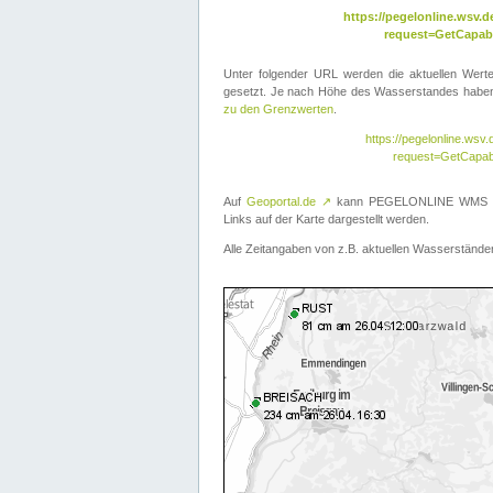
https://pegelonline.wsv
request=GetCapabi
Unter folgender URL werden die aktuellen Wer
gesetzt. Je nach Höhe des Wasserstandes haben 
zu den Grenzwerten
.
https://pegelonline.ws
request=GetCapab
Auf
Geoportal.de
↗
kann PEGELONLINE WMS übe
Links auf der Karte dargestellt werden.
Alle Zeitangaben von z.B. aktuellen Wasserständen 