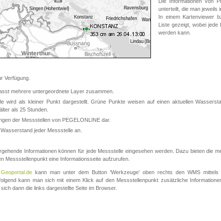
Die Informationen von
unterteilt, die man jeweil
In einem Kartenviewer b
Liste gezeigt, wobei jede
werden kann.
 Verfügung.
asst mehrere untergeordnete Layer zusammen.
 wird als kleiner Punkt dargestellt. Grüne Punkte weisen auf einen aktuellen Wasserstan
lter als 25 Stunden.
nungen der Messstellen von PEGELONLINE dar.
 Wasserstand jeder Messstelle an.
rgehende Informationen können für jede Messstelle eingesehen werden. Dazu bieten die meis
en Messstellenpunkt eine Informationsseite aufzurufen.
m
Geoportal.de
kann man unter dem Button 'Werkzeuge' oben rechts den WMS mittels
olgend kann man sich mit einem Klick auf den Messstellenpunkt zusätzliche Informatio
 sich dann die links dargestellte Seite im Browser.