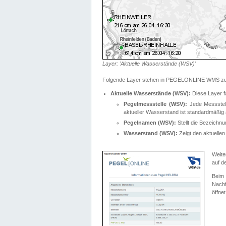
Layer: 'Aktuelle Wasserstände (WSV)'
Folgende Layer stehen in PEGELONLINE WMS zur
Aktuelle Wasserstände (WSV):
Diese Layer f
Pegelmessstelle (WSV):
Jede Messstelle
aktueller Wasserstand ist standardmäßig ä
Pegelnamen (WSV):
Stellt die Bezeich
Wasserstand (WSV):
Zeigt den aktuellen
Weite
auf d
Bei
Nachf
öffnet