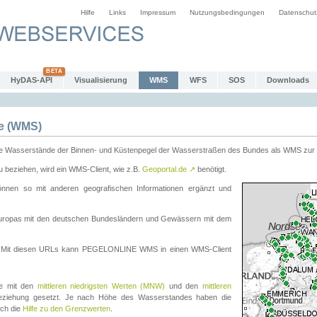
Hilfe
Links
Impressum
Nutzungsbedingungen
Datenschut
HyDAS-API
Visualisierung
WMS
WFS
SOS
Downloads
e (WMS)
e Wasserstände der Binnen- und Küstenpegel der Wasserstraßen des Bundes als WMS zur 
eziehen, wird ein WMS-Client, wie z.B.
Geoportal.de
↗
benötigt.
en so mit anderen geografischen Informationen ergänzt und
eleuropas mit den deutschen Bundesländern und Gewässern mit dem
. Mit diesen URLs kann PEGELONLINE WMS in einen WMS-Client
te mit den
mittleren niedrigsten Werten (MNW)
und den
mittleren
eziehung gesetzt. Je nach Höhe des Wasserstandes haben die
uch die
Hilfe zu den Grenzwerten
.