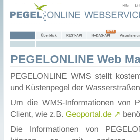
Hilfe
Lin
Überblick
REST-API
HyDAS-API
Visualisieru
PEGELONLINE Web Map
PEGELONLINE WMS stellt kostenfr
und Küstenpegel der Wasserstraßen
Um die WMS-Informationen von 
Client, wie z.B.
Geoportal.de
↗
benöt
Die Informationen von PEGE