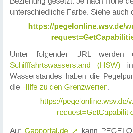
Beziehung gesetzt. Je nach Höhe d
unterschiedliche Farbe. Siehe auch 
https://pegelonline.wsv.de
request=GetCapabilit
Unter folgender URL werden
Schifffahrtswasserstand (HSW)
in
Wasserstandes haben die Pegelpunk
die
Hilfe zu den Grenzwerten
.
https://pegelonline.wsv.de
request=GetCapabilit
Auf
Geoportal.de
↗
kann PEGELON