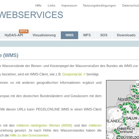
Hilfe
Links
Impressum
Nutzungsbedingungen
Datenschut
HyDAS-API
Visualisierung
WMS
WFS
SOS
Downloads
e (WMS)
e Wasserstände der Binnen- und Küstenpegel der Wasserstraßen des Bundes als WMS zur 
eziehen, wird ein WMS-Client, wie z.B.
Geoportal.de
↗
benötigt.
en so mit anderen geografischen Informationen ergänzt und
eleuropas mit den deutschen Bundesländern und Gewässern mit dem
. Mit diesen URLs kann PEGELONLINE WMS in einen WMS-Client
te mit den
mittleren niedrigsten Werten (MNW)
und den
mittleren
eziehung gesetzt. Je nach Höhe des Wasserstandes haben die
uch die
Hilfe zu den Grenzwerten
.