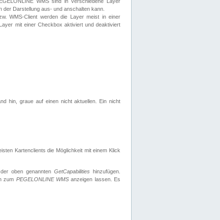
 PEGELONLINE WMS sind in verschiedene Layer
s in der Darstellung aus- und anschalten kann.
zw. WMS-Client werden die Layer meist in einer
 Layer mit einer Checkbox aktiviert und deaktiviert
d hin, graue auf einen nicht aktuellen. Ein nicht
ten Kartenclients die Möglichkeit mit einem Klick
 der oben genannten
GetCapabilities
hinzufügen.
nen zum
PEGELONLINE WMS
anzeigen lassen. Es