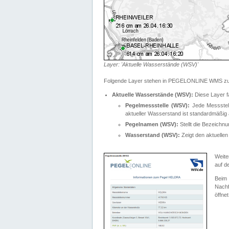
Layer: 'Aktuelle Wasserstände (WSV)'
Folgende Layer stehen in PEGELONLINE WMS zur
Aktuelle Wasserstände (WSV):
Diese Layer f
Pegelmessstelle (WSV):
Jede Messstelle
aktueller Wasserstand ist standardmäßig ä
Pegelnamen (WSV):
Stellt die Bezeich
Wasserstand (WSV):
Zeigt den aktuellen
Weite
auf d
Bei
Nachf
öffnet