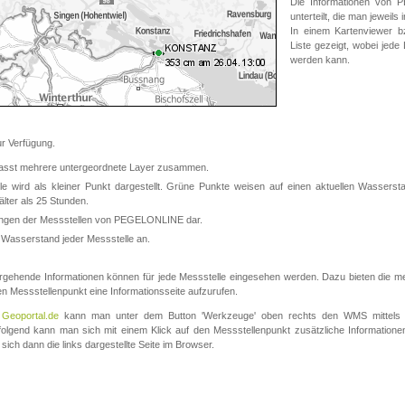
Die Informationen von
unterteilt, die man jeweil
In einem Kartenviewer b
Liste gezeigt, wobei jede
werden kann.
 Verfügung.
asst mehrere untergeordnete Layer zusammen.
 wird als kleiner Punkt dargestellt. Grüne Punkte weisen auf einen aktuellen Wasserstan
lter als 25 Stunden.
nungen der Messstellen von PEGELONLINE dar.
 Wasserstand jeder Messstelle an.
rgehende Informationen können für jede Messstelle eingesehen werden. Dazu bieten die meis
en Messstellenpunkt eine Informationsseite aufzurufen.
m
Geoportal.de
kann man unter dem Button 'Werkzeuge' oben rechts den WMS mittels
olgend kann man sich mit einem Klick auf den Messstellenpunkt zusätzliche Informatio
 sich dann die links dargestellte Seite im Browser.