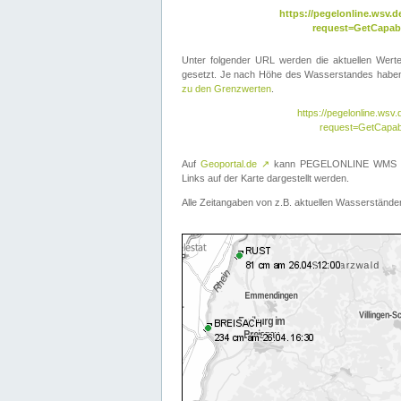
https://pegelonline.wsv
request=GetCapabi
Unter folgender URL werden die aktuellen Wer
gesetzt. Je nach Höhe des Wasserstandes haben 
zu den Grenzwerten
.
https://pegelonline.ws
request=GetCapab
Auf
Geoportal.de
↗
kann PEGELONLINE WMS übe
Links auf der Karte dargestellt werden.
Alle Zeitangaben von z.B. aktuellen Wasserständen 