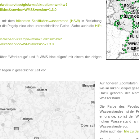
.de/webservices/gis/wms/aktuell/mnwmhw?
lities&service=WMS&version=1.3.0
te mit dem
höchsten Schifffahrtswasserstand (HSW)
in Beziehung
die Pegelpunkte eine unterschiedliche Farbe. Siehe auch die
Hilfe
v.de/webservices/gis/wms/aktuell/nswhsw?
ilities&service=WMS&version=1.3.0
r "Werkzeuge" und "+WMS hinzufügen" mit einem der obigen
liegen in gesetzlicher Zeit vor.
Auf höheren Zoomstufen k
wie im linken Beispiel gez
Dazu gehören der Name
Wasserstand.
Die Farbe des Pegelpu
Wasserstandes. Ist der Peg
er orange, so ist der Wa
hohen Wasserstand an. 
Wasserstände vor.
Siehe auch die
Hilfe zu d