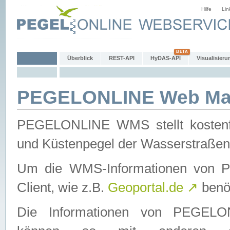
Hilfe
Lin
Überblick
REST-API
HyDAS-API
Visualisieru
PEGELONLINE Web Map
PEGELONLINE WMS stellt kostenfr
und Küstenpegel der Wasserstraßen
Um die WMS-Informationen von 
Client, wie z.B.
Geoportal.de
↗
benöt
Die Informationen von PEGE