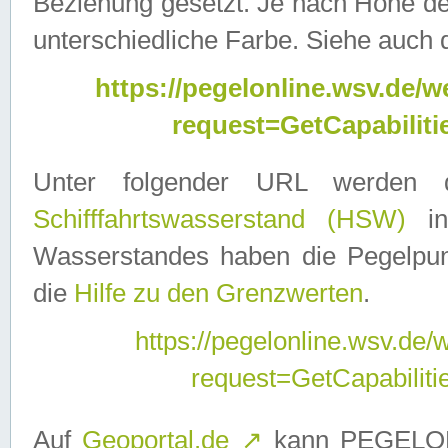
Beziehung gesetzt. Je nach Höhe d
unterschiedliche Farbe. Siehe auch 
https://pegelonline.wsv.de
request=GetCapabilit
Unter folgender URL werden
Schifffahrtswasserstand (HSW)
in
Wasserstandes haben die Pegelpunk
die
Hilfe zu den Grenzwerten
.
https://pegelonline.wsv.de
request=GetCapabilit
Auf
Geoportal.de
↗
kann PEGELON