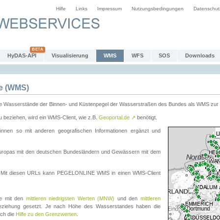
Hilfe
Links
Impressum
Nutzungsbedingungen
Datenschut
HyDAS-API
Visualisierung
WMS
WFS
SOS
Downloads
e (WMS)
e Wasserstände der Binnen- und Küstenpegel der Wasserstraßen des Bundes als WMS zur 
eziehen, wird ein WMS-Client, wie z.B.
Geoportal.de
↗
benötigt.
en so mit anderen geografischen Informationen ergänzt und
eleuropas mit den deutschen Bundesländern und Gewässern mit dem
. Mit diesen URLs kann PEGELONLINE WMS in einen WMS-Client
te mit den
mittleren niedrigsten Werten (MNW)
und den
mittleren
eziehung gesetzt. Je nach Höhe des Wasserstandes haben die
uch die
Hilfe zu den Grenzwerten
.