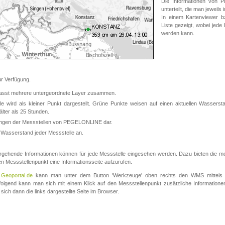
Die Informationen von
unterteilt, die man jeweil
In einem Kartenviewer b
Liste gezeigt, wobei jede
werden kann.
 Verfügung.
asst mehrere untergeordnete Layer zusammen.
 wird als kleiner Punkt dargestellt. Grüne Punkte weisen auf einen aktuellen Wasserstan
lter als 25 Stunden.
nungen der Messstellen von PEGELONLINE dar.
 Wasserstand jeder Messstelle an.
rgehende Informationen können für jede Messstelle eingesehen werden. Dazu bieten die meis
en Messstellenpunkt eine Informationsseite aufzurufen.
m
Geoportal.de
kann man unter dem Button 'Werkzeuge' oben rechts den WMS mittels
olgend kann man sich mit einem Klick auf den Messstellenpunkt zusätzliche Informatio
 sich dann die links dargestellte Seite im Browser.