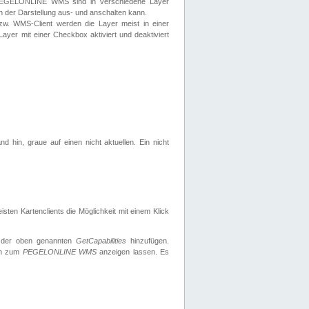
 PEGELONLINE WMS sind in verschiedene Layer
s in der Darstellung aus- und anschalten kann.
zw. WMS-Client werden die Layer meist in einer
 Layer mit einer Checkbox aktiviert und deaktiviert
d hin, graue auf einen nicht aktuellen. Ein nicht
ten Kartenclients die Möglichkeit mit einem Klick
 der oben genannten
GetCapabilities
hinzufügen.
nen zum
PEGELONLINE WMS
anzeigen lassen. Es