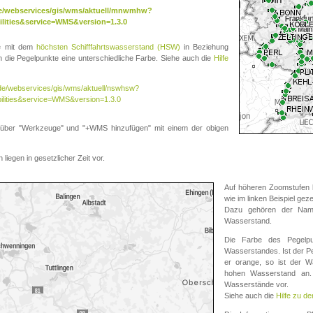
.de/webservices/gis/wms/aktuell/mnwmhw?
lities&service=WMS&version=1.3.0
te mit dem
höchsten Schifffahrtswasserstand (HSW)
in Beziehung
die Pegelpunkte eine unterschiedliche Farbe. Siehe auch die
Hilfe
v.de/webservices/gis/wms/aktuell/nswhsw?
ilities&service=WMS&version=1.3.0
r "Werkzeuge" und "+WMS hinzufügen" mit einem der obigen
liegen in gesetzlicher Zeit vor.
Auf höheren Zoomstufen k
wie im linken Beispiel gez
Dazu gehören der Name
Wasserstand.
Die Farbe des Pegelpu
Wasserstandes. Ist der Peg
er orange, so ist der Wa
hohen Wasserstand an. 
Wasserstände vor.
Siehe auch die
Hilfe zu d