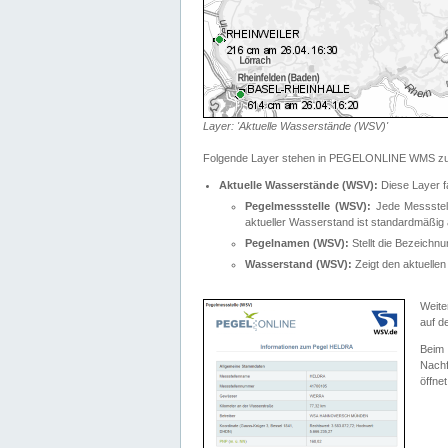
Layer: 'Aktuelle Wasserstände (WSV)'
Folgende Layer stehen in PEGELONLINE WMS zur
Aktuelle Wasserstände (WSV):
Diese Layer f
Pegelmessstelle (WSV):
Jede Messstelle
aktueller Wasserstand ist standardmäßig ä
Pegelnamen (WSV):
Stellt die Bezeich
Wasserstand (WSV):
Zeigt den aktuellen
Weite
auf d
Bei
Nachf
öffnet