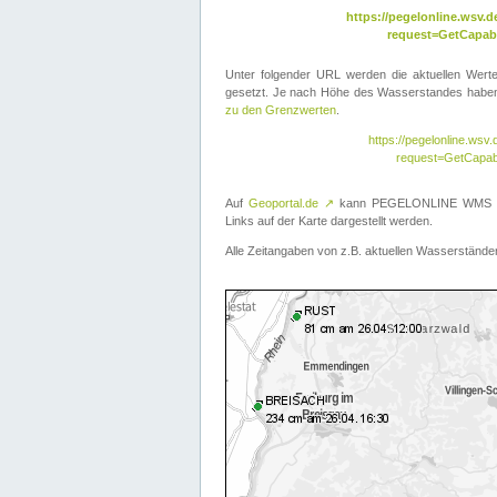
https://pegelonline.wsv
request=GetCapabi
Unter folgender URL werden die aktuellen Wer
gesetzt. Je nach Höhe des Wasserstandes haben 
zu den Grenzwerten
.
https://pegelonline.ws
request=GetCapab
Auf
Geoportal.de
↗
kann PEGELONLINE WMS übe
Links auf der Karte dargestellt werden.
Alle Zeitangaben von z.B. aktuellen Wasserständen 