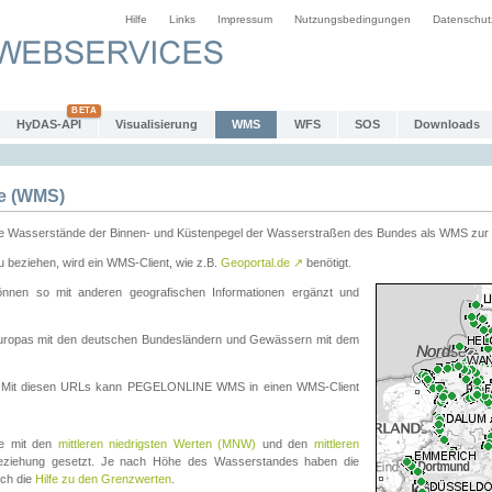
Hilfe
Links
Impressum
Nutzungsbedingungen
Datenschut
HyDAS-API
Visualisierung
WMS
WFS
SOS
Downloads
e (WMS)
e Wasserstände der Binnen- und Küstenpegel der Wasserstraßen des Bundes als WMS zur 
eziehen, wird ein WMS-Client, wie z.B.
Geoportal.de
↗
benötigt.
en so mit anderen geografischen Informationen ergänzt und
eleuropas mit den deutschen Bundesländern und Gewässern mit dem
. Mit diesen URLs kann PEGELONLINE WMS in einen WMS-Client
te mit den
mittleren niedrigsten Werten (MNW)
und den
mittleren
eziehung gesetzt. Je nach Höhe des Wasserstandes haben die
uch die
Hilfe zu den Grenzwerten
.