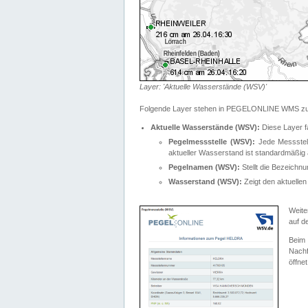
Layer: 'Aktuelle Wasserstände (WSV)'
Folgende Layer stehen in PEGELONLINE WMS zur
Aktuelle Wasserstände (WSV):
Diese Layer f
Pegelmessstelle (WSV):
Jede Messstelle
aktueller Wasserstand ist standardmäßig ä
Pegelnamen (WSV):
Stellt die Bezeich
Wasserstand (WSV):
Zeigt den aktuellen
Weite
auf d
Bei
Nachf
öffnet