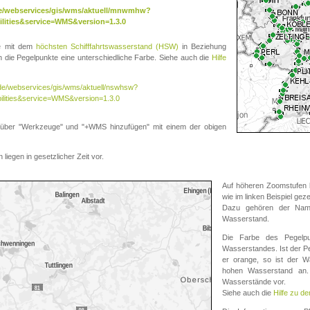
.de/webservices/gis/wms/aktuell/mnwmhw?
lities&service=WMS&version=1.3.0
te mit dem
höchsten Schifffahrtswasserstand (HSW)
in Beziehung
die Pegelpunkte eine unterschiedliche Farbe. Siehe auch die
Hilfe
v.de/webservices/gis/wms/aktuell/nswhsw?
ilities&service=WMS&version=1.3.0
r "Werkzeuge" und "+WMS hinzufügen" mit einem der obigen
liegen in gesetzlicher Zeit vor.
Auf höheren Zoomstufen k
wie im linken Beispiel gez
Dazu gehören der Name
Wasserstand.
Die Farbe des Pegelpu
Wasserstandes. Ist der Peg
er orange, so ist der Wa
hohen Wasserstand an. 
Wasserstände vor.
Siehe auch die
Hilfe zu d