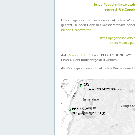
https://pegelonline.wsv
request=GetCapabi
Unter folgender URL werden die aktuellen Wer
gesetzt. Je nach Höhe des Wasserstandes haben 
zu den Grenzwerten
.
https://pegelonline.ws
request=GetCapab
Auf
Geoportal.de
↗
kann PEGELONLINE WMS übe
Links auf der Karte dargestellt werden.
Alle Zeitangaben von z.B. aktuellen Wasserständen 