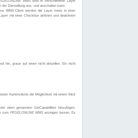
 PEGELONLINE WMS sind in verschiedene Layer
s in der Darstellung aus- und anschalten kann.
zw. WMS-Client werden die Layer meist in einer
 Layer mit einer Checkbox aktiviert und deaktiviert
d hin, graue auf einen nicht aktuellen. Ein nicht
ten Kartenclients die Möglichkeit mit einem Klick
 der oben genannten
GetCapabilities
hinzufügen.
nen zum
PEGELONLINE WMS
anzeigen lassen. Es