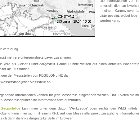
Die Informationen von
unterteilt, die man jeweil
In einem Kartenviewer b
Liste gezeigt, wobei jede
werden kann.
 Verfügung.
asst mehrere untergeordnete Layer zusammen.
 wird als kleiner Punkt dargestellt. Grüne Punkte weisen auf einen aktuellen Wasserstan
lter als 25 Stunden.
nungen der Messstellen von PEGELONLINE dar.
 Wasserstand jeder Messstelle an.
rgehende Informationen können für jede Messstelle eingesehen werden. Dazu bieten die meis
en Messstellenpunkt eine Informationsseite aufzurufen.
m
Geoportal.de
kann man unter dem Button 'Werkzeuge' oben rechts den WMS mittels
olgend kann man sich mit einem Klick auf den Messstellenpunkt zusätzliche Informatio
 sich dann die links dargestellte Seite im Browser.