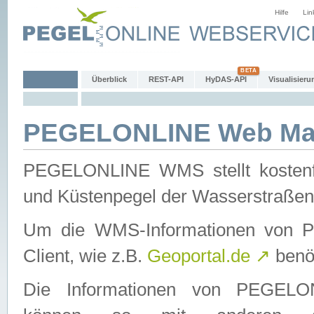
Hilfe
Lin
Überblick
REST-API
HyDAS-API
Visualisieru
PEGELONLINE Web Map
PEGELONLINE WMS stellt kostenfr
und Küstenpegel der Wasserstraßen
Um die WMS-Informationen von 
Client, wie z.B.
Geoportal.de
↗
benöt
Die Informationen von PEGE