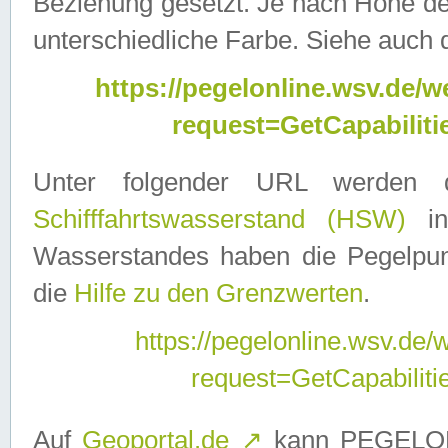
Beziehung gesetzt. Je nach Höhe d
unterschiedliche Farbe. Siehe auch 
https://pegelonline.wsv.de
request=GetCapabilit
Unter folgender URL werden
Schifffahrtswasserstand (HSW)
in
Wasserstandes haben die Pegelpunk
die
Hilfe zu den Grenzwerten
.
https://pegelonline.wsv.de
request=GetCapabilit
Auf
Geoportal.de
↗
kann PEGELON