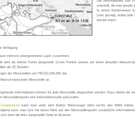
Die Informationen von
unterteilt, die man jeweil
In einem Kartenviewer b
Liste gezeigt, wobei jede
werden kann.
 Verfügung.
asst mehrere untergeordnete Layer zusammen.
 wird als kleiner Punkt dargestellt. Grüne Punkte weisen auf einen aktuellen Wasserstan
lter als 25 Stunden.
nungen der Messstellen von PEGELONLINE dar.
 Wasserstand jeder Messstelle an.
rgehende Informationen können für jede Messstelle eingesehen werden. Dazu bieten die meis
en Messstellenpunkt eine Informationsseite aufzurufen.
m
Geoportal.de
kann man unter dem Button 'Werkzeuge' oben rechts den WMS mittels
olgend kann man sich mit einem Klick auf den Messstellenpunkt zusätzliche Informatio
 sich dann die links dargestellte Seite im Browser.