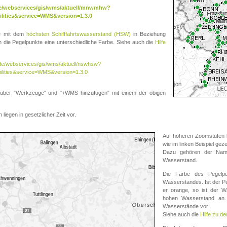
.de/webservices/gis/wms/aktuell/mnwmhw?
lities&service=WMS&version=1.3.0
te mit dem
höchsten Schifffahrtswasserstand (HSW)
in Beziehung
die Pegelpunkte eine unterschiedliche Farbe. Siehe auch die
Hilfe
v.de/webservices/gis/wms/aktuell/nswhsw?
ilities&service=WMS&version=1.3.0
r "Werkzeuge" und "+WMS hinzufügen" mit einem der obigen
liegen in gesetzlicher Zeit vor.
Auf höheren Zoomstufen k
wie im linken Beispiel gez
Dazu gehören der Name
Wasserstand.
Die Farbe des Pegelpu
Wasserstandes. Ist der Peg
er orange, so ist der Wa
hohen Wasserstand an. 
Wasserstände vor.
Siehe auch die
Hilfe zu d