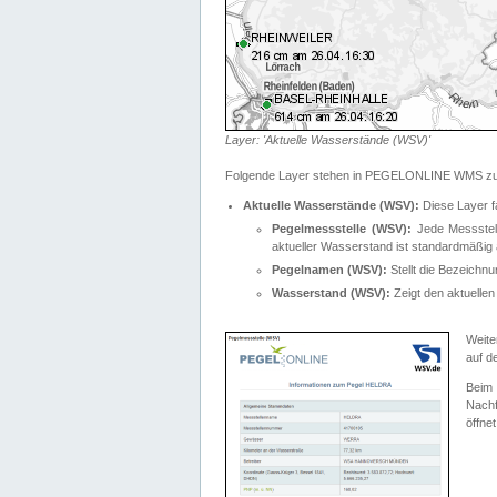
Layer: 'Aktuelle Wasserstände (WSV)'
Folgende Layer stehen in PEGELONLINE WMS zur
Aktuelle Wasserstände (WSV):
Diese Layer f
Pegelmessstelle (WSV):
Jede Messstelle
aktueller Wasserstand ist standardmäßig ä
Pegelnamen (WSV):
Stellt die Bezeich
Wasserstand (WSV):
Zeigt den aktuellen
Weite
auf d
Bei
Nachf
öffnet