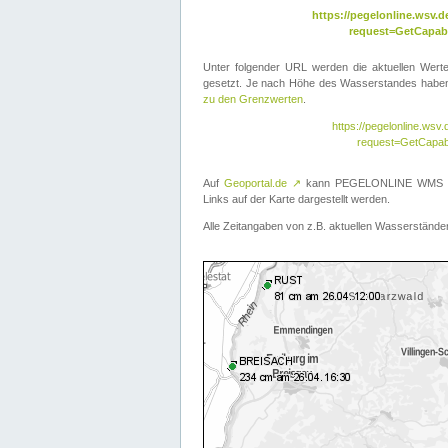
https://pegelonline.wsv
request=GetCapabi
Unter folgender URL werden die aktuellen Wer
gesetzt. Je nach Höhe des Wasserstandes haben 
zu den Grenzwerten
.
https://pegelonline.ws
request=GetCapab
Auf
Geoportal.de
↗
kann PEGELONLINE WMS übe
Links auf der Karte dargestellt werden.
Alle Zeitangaben von z.B. aktuellen Wasserständen 