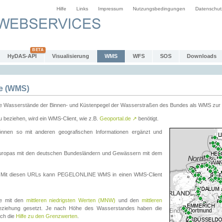
Hilfe
Links
Impressum
Nutzungsbedingungen
Datenschut
HyDAS-API
Visualisierung
WMS
WFS
SOS
Downloads
e (WMS)
e Wasserstände der Binnen- und Küstenpegel der Wasserstraßen des Bundes als WMS zur 
eziehen, wird ein WMS-Client, wie z.B.
Geoportal.de
↗
benötigt.
en so mit anderen geografischen Informationen ergänzt und
eleuropas mit den deutschen Bundesländern und Gewässern mit dem
. Mit diesen URLs kann PEGELONLINE WMS in einen WMS-Client
te mit den
mittleren niedrigsten Werten (MNW)
und den
mittleren
eziehung gesetzt. Je nach Höhe des Wasserstandes haben die
uch die
Hilfe zu den Grenzwerten
.