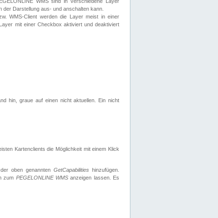
 PEGELONLINE WMS sind in verschiedene Layer
s in der Darstellung aus- und anschalten kann.
zw. WMS-Client werden die Layer meist in einer
 Layer mit einer Checkbox aktiviert und deaktiviert
d hin, graue auf einen nicht aktuellen. Ein nicht
ten Kartenclients die Möglichkeit mit einem Klick
 der oben genannten
GetCapabilities
hinzufügen.
nen zum
PEGELONLINE WMS
anzeigen lassen. Es