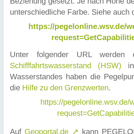
Beziehung gesetzt. Je nach Höhe d
unterschiedliche Farbe. Siehe auch 
https://pegelonline.wsv.de
request=GetCapabilit
Unter folgender URL werden
Schifffahrtswasserstand (HSW)
in
Wasserstandes haben die Pegelpunk
die
Hilfe zu den Grenzwerten
.
https://pegelonline.wsv.de
request=GetCapabilit
Auf
Geoportal.de
↗
kann PEGELON