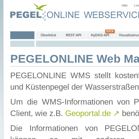
Hilfe
Lin
Überblick
REST-API
HyDAS-API
Visualisieru
PEGELONLINE Web Map
PEGELONLINE WMS stellt kostenfr
und Küstenpegel der Wasserstraßen
Um die WMS-Informationen von 
Client, wie z.B.
Geoportal.de
↗
benöt
Die Informationen von PEGE