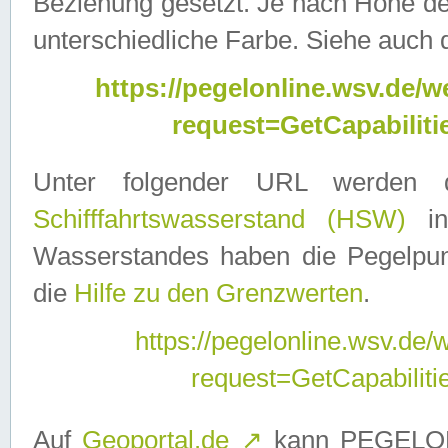
Beziehung gesetzt. Je nach Höhe d
unterschiedliche Farbe. Siehe auch 
https://pegelonline.wsv.de
request=GetCapabilit
Unter folgender URL werden
Schifffahrtswasserstand (HSW)
in
Wasserstandes haben die Pegelpunk
die
Hilfe zu den Grenzwerten
.
https://pegelonline.wsv.de
request=GetCapabilit
Auf
Geoportal.de
↗
kann PEGELON