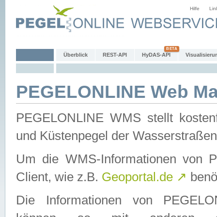
Hilfe
Lin
Überblick
REST-API
HyDAS-API
Visualisieru
PEGELONLINE Web Map
PEGELONLINE WMS stellt kostenfr
und Küstenpegel der Wasserstraßen
Um die WMS-Informationen von 
Client, wie z.B.
Geoportal.de
↗
benöt
Die Informationen von PEGE