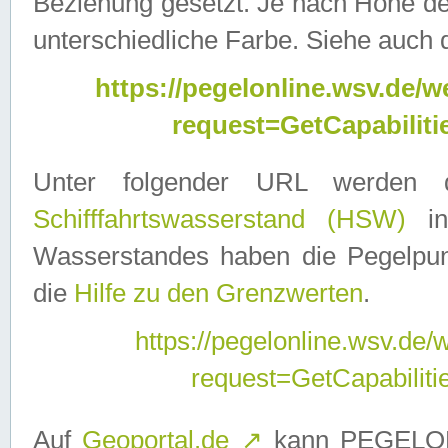
Beziehung gesetzt. Je nach Höhe d
unterschiedliche Farbe. Siehe auch 
https://pegelonline.wsv.de
request=GetCapabilit
Unter folgender URL werden
Schifffahrtswasserstand (HSW)
in
Wasserstandes haben die Pegelpunk
die
Hilfe zu den Grenzwerten
.
https://pegelonline.wsv.de
request=GetCapabilit
Auf
Geoportal.de
↗
kann PEGELON