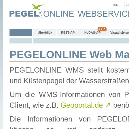
Hilfe
Lin
Überblick
REST-API
HyDAS-API
Visualisieru
PEGELONLINE Web Map
PEGELONLINE WMS stellt kostenfr
und Küstenpegel der Wasserstraßen
Um die WMS-Informationen von 
Client, wie z.B.
Geoportal.de
↗
benöt
Die Informationen von PEGE