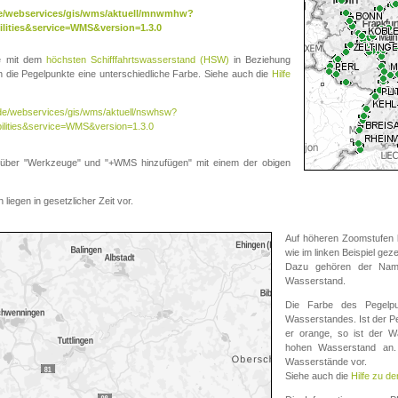
.de/webservices/gis/wms/aktuell/mnwmhw?
lities&service=WMS&version=1.3.0
te mit dem
höchsten Schifffahrtswasserstand (HSW)
in Beziehung
die Pegelpunkte eine unterschiedliche Farbe. Siehe auch die
Hilfe
v.de/webservices/gis/wms/aktuell/nswhsw?
ilities&service=WMS&version=1.3.0
r "Werkzeuge" und "+WMS hinzufügen" mit einem der obigen
liegen in gesetzlicher Zeit vor.
Auf höheren Zoomstufen k
wie im linken Beispiel gez
Dazu gehören der Name
Wasserstand.
Die Farbe des Pegelpu
Wasserstandes. Ist der Peg
er orange, so ist der Wa
hohen Wasserstand an. 
Wasserstände vor.
Siehe auch die
Hilfe zu d