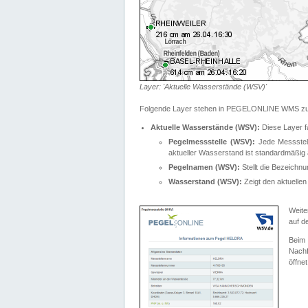
Layer: 'Aktuelle Wasserstände (WSV)'
Folgende Layer stehen in PEGELONLINE WMS zur
Aktuelle Wasserstände (WSV):
Diese Layer f
Pegelmessstelle (WSV):
Jede Messstelle
aktueller Wasserstand ist standardmäßig ä
Pegelnamen (WSV):
Stellt die Bezeich
Wasserstand (WSV):
Zeigt den aktuellen
Weite
auf d
Bei
Nachf
öffnet