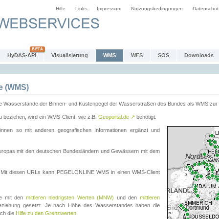
Hilfe
Links
Impressum
Nutzungsbedingungen
Datenschut
HyDAS-API
Visualisierung
WMS
WFS
SOS
Downloads
e (WMS)
e Wasserstände der Binnen- und Küstenpegel der Wasserstraßen des Bundes als WMS zur 
eziehen, wird ein WMS-Client, wie z.B.
Geoportal.de
↗
benötigt.
en so mit anderen geografischen Informationen ergänzt und
eleuropas mit den deutschen Bundesländern und Gewässern mit dem
. Mit diesen URLs kann PEGELONLINE WMS in einen WMS-Client
te mit den
mittleren niedrigsten Werten (MNW)
und den
mittleren
eziehung gesetzt. Je nach Höhe des Wasserstandes haben die
uch die
Hilfe zu den Grenzwerten
.