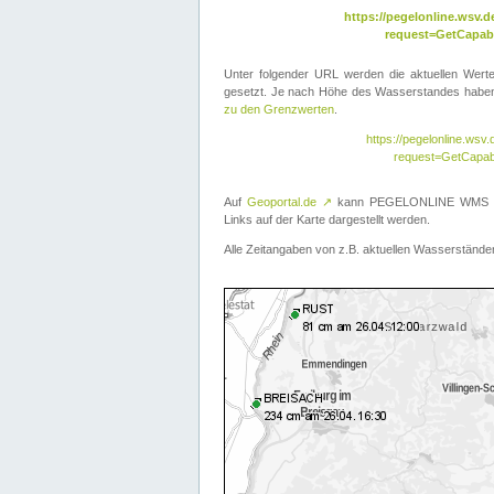
https://pegelonline.wsv
request=GetCapabi
Unter folgender URL werden die aktuellen Wer
gesetzt. Je nach Höhe des Wasserstandes haben 
zu den Grenzwerten
.
https://pegelonline.ws
request=GetCapab
Auf
Geoportal.de
↗
kann PEGELONLINE WMS übe
Links auf der Karte dargestellt werden.
Alle Zeitangaben von z.B. aktuellen Wasserständen 