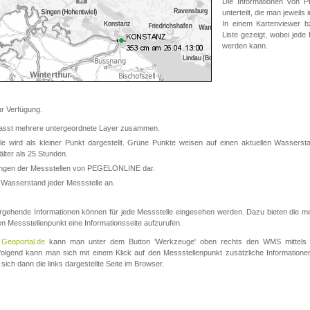
Die Informationen von
unterteilt, die man jeweil
In einem Kartenviewer b
Liste gezeigt, wobei jede
werden kann.
 Verfügung.
asst mehrere untergeordnete Layer zusammen.
 wird als kleiner Punkt dargestellt. Grüne Punkte weisen auf einen aktuellen Wasserstan
lter als 25 Stunden.
nungen der Messstellen von PEGELONLINE dar.
 Wasserstand jeder Messstelle an.
rgehende Informationen können für jede Messstelle eingesehen werden. Dazu bieten die meis
en Messstellenpunkt eine Informationsseite aufzurufen.
m
Geoportal.de
kann man unter dem Button 'Werkzeuge' oben rechts den WMS mittels
olgend kann man sich mit einem Klick auf den Messstellenpunkt zusätzliche Informatio
 sich dann die links dargestellte Seite im Browser.