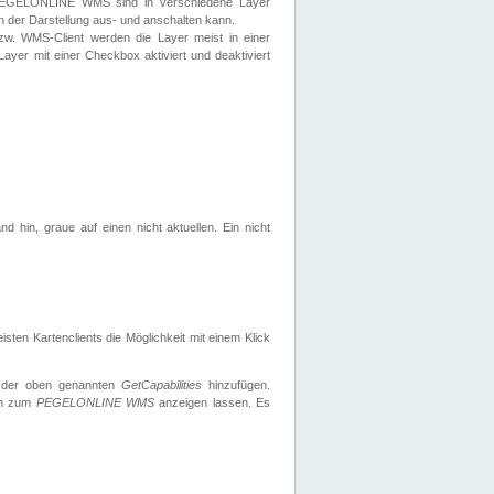
 PEGELONLINE WMS sind in verschiedene Layer
s in der Darstellung aus- und anschalten kann.
zw. WMS-Client werden die Layer meist in einer
 Layer mit einer Checkbox aktiviert und deaktiviert
d hin, graue auf einen nicht aktuellen. Ein nicht
ten Kartenclients die Möglichkeit mit einem Klick
 der oben genannten
GetCapabilities
hinzufügen.
nen zum
PEGELONLINE WMS
anzeigen lassen. Es