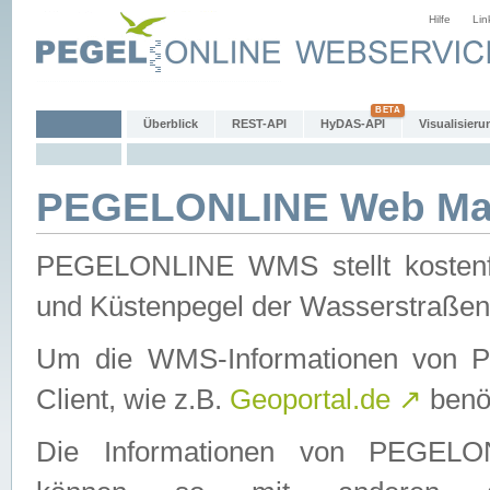
Hilfe
Lin
Überblick
REST-API
HyDAS-API
Visualisieru
PEGELONLINE Web Map
PEGELONLINE WMS stellt kostenfr
und Küstenpegel der Wasserstraßen
Um die WMS-Informationen von 
Client, wie z.B.
Geoportal.de
↗
benöt
Die Informationen von PEGE