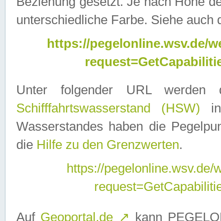
Beziehung gesetzt. Je nach Höhe d
unterschiedliche Farbe. Siehe auch 
https://pegelonline.wsv.de
request=GetCapabilit
Unter folgender URL werden
Schifffahrtswasserstand (HSW)
in
Wasserstandes haben die Pegelpunk
die
Hilfe zu den Grenzwerten
.
https://pegelonline.wsv.de
request=GetCapabilit
Auf
Geoportal.de
↗
kann PEGELON