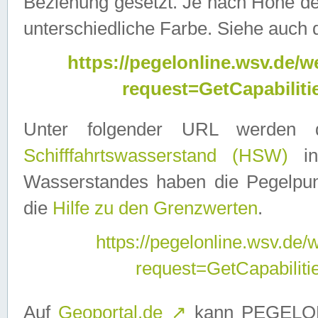
Beziehung gesetzt. Je nach Höhe d
unterschiedliche Farbe. Siehe auch 
https://pegelonline.wsv.de
request=GetCapabilit
Unter folgender URL werden
Schifffahrtswasserstand (HSW)
in
Wasserstandes haben die Pegelpunk
die
Hilfe zu den Grenzwerten
.
https://pegelonline.wsv.de
request=GetCapabilit
Auf
Geoportal.de
↗
kann PEGELON