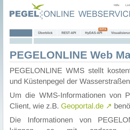
Hilfe
Lin
Überblick
REST-API
HyDAS-API
Visualisieru
PEGELONLINE Web Map
PEGELONLINE WMS stellt kostenfr
und Küstenpegel der Wasserstraßen
Um die WMS-Informationen von 
Client, wie z.B.
Geoportal.de
↗
benöt
Die Informationen von PEGE