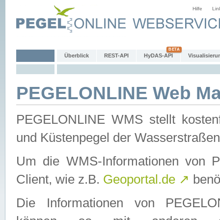
Hilfe
Lin
Überblick
REST-API
HyDAS-API
Visualisieru
PEGELONLINE Web Map
PEGELONLINE WMS stellt kostenfr
und Küstenpegel der Wasserstraßen
Um die WMS-Informationen von 
Client, wie z.B.
Geoportal.de
↗
benöt
Die Informationen von PEGE