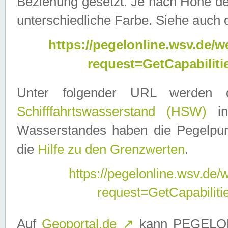
Beziehung gesetzt. Je nach Höhe d
unterschiedliche Farbe. Siehe auch 
https://pegelonline.wsv.de
request=GetCapabilit
Unter folgender URL werden
Schifffahrtswasserstand (HSW)
in
Wasserstandes haben die Pegelpunk
die
Hilfe zu den Grenzwerten
.
https://pegelonline.wsv.de
request=GetCapabilit
Auf
Geoportal.de
↗
kann PEGELON