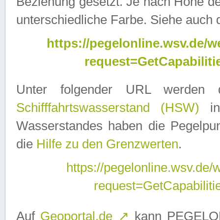
Beziehung gesetzt. Je nach Höhe d
unterschiedliche Farbe. Siehe auch 
https://pegelonline.wsv.de
request=GetCapabilit
Unter folgender URL werden
Schifffahrtswasserstand (HSW)
in
Wasserstandes haben die Pegelpunk
die
Hilfe zu den Grenzwerten
.
https://pegelonline.wsv.de
request=GetCapabilit
Auf
Geoportal.de
↗
kann PEGELON