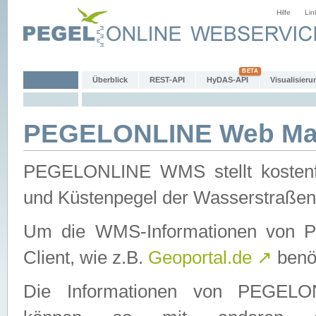
Hilfe
Lin
Überblick
REST-API
HyDAS-API
Visualisieru
PEGELONLINE Web Map
PEGELONLINE WMS stellt kostenfr
und Küstenpegel der Wasserstraßen
Um die WMS-Informationen von 
Client, wie z.B.
Geoportal.de
↗
benöt
Die Informationen von PEGE