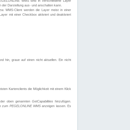
 PEGELONLINE WMS sind in verschiedene Layer
s in der Darstellung aus- und anschalten kann.
zw. WMS-Client werden die Layer meist in einer
 Layer mit einer Checkbox aktiviert und deaktiviert
d hin, graue auf einen nicht aktuellen. Ein nicht
ten Kartenclients die Möglichkeit mit einem Klick
 der oben genannten
GetCapabilities
hinzufügen.
nen zum
PEGELONLINE WMS
anzeigen lassen. Es