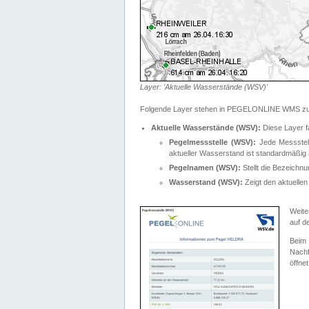
Layer: 'Aktuelle Wasserstände (WSV)'
Folgende Layer stehen in PEGELONLINE WMS zur
Aktuelle Wasserstände (WSV):
Diese Layer f
Pegelmessstelle (WSV):
Jede Messstelle
aktueller Wasserstand ist standardmäßig ä
Pegelnamen (WSV):
Stellt die Bezeich
Wasserstand (WSV):
Zeigt den aktuellen
Weite
auf d
Bei
Nachf
öffnet