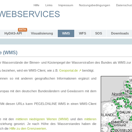
Hilfe
Links
Impressum
Nutzungsbedingungen
Datenschut
HyDAS-API
Visualisierung
WMS
WFS
SOS
Downloads
e (WMS)
e Wasserstände der Binnen- und Küstenpegel der Wasserstraßen des Bundes als WMS zur 
eziehen, wird ein WMS-Client, wie z.B.
Geoportal.de
↗
benötigt.
en so mit anderen geografischen Informationen ergänzt und
eleuropas mit den deutschen Bundesländern und Gewässern mit dem
. Mit diesen URLs kann PEGELONLINE WMS in einen WMS-Client
te mit den
mittleren niedrigsten Werten (MNW)
und den
mittleren
eziehung gesetzt. Je nach Höhe des Wasserstandes haben die
uch die
Hilfe zu den Grenzwerten
.