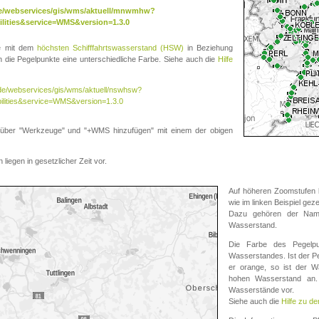
.de/webservices/gis/wms/aktuell/mnwmhw?
lities&service=WMS&version=1.3.0
te mit dem
höchsten Schifffahrtswasserstand (HSW)
in Beziehung
die Pegelpunkte eine unterschiedliche Farbe. Siehe auch die
Hilfe
v.de/webservices/gis/wms/aktuell/nswhsw?
ilities&service=WMS&version=1.3.0
r "Werkzeuge" und "+WMS hinzufügen" mit einem der obigen
liegen in gesetzlicher Zeit vor.
Auf höheren Zoomstufen k
wie im linken Beispiel gez
Dazu gehören der Name
Wasserstand.
Die Farbe des Pegelpu
Wasserstandes. Ist der Peg
er orange, so ist der Wa
hohen Wasserstand an. 
Wasserstände vor.
Siehe auch die
Hilfe zu d