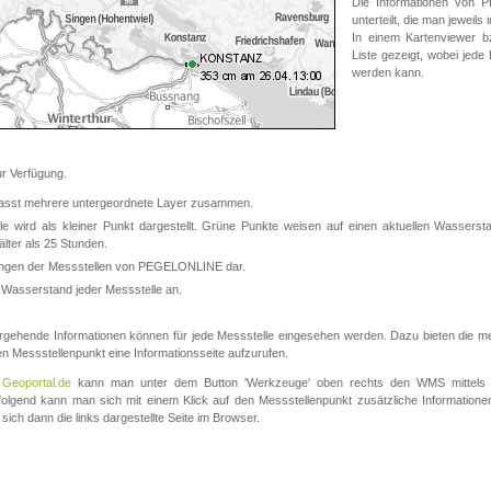
Die Informationen von
unterteilt, die man jeweil
In einem Kartenviewer b
Liste gezeigt, wobei jede
werden kann.
 Verfügung.
asst mehrere untergeordnete Layer zusammen.
 wird als kleiner Punkt dargestellt. Grüne Punkte weisen auf einen aktuellen Wasserstan
lter als 25 Stunden.
nungen der Messstellen von PEGELONLINE dar.
 Wasserstand jeder Messstelle an.
rgehende Informationen können für jede Messstelle eingesehen werden. Dazu bieten die meis
en Messstellenpunkt eine Informationsseite aufzurufen.
m
Geoportal.de
kann man unter dem Button 'Werkzeuge' oben rechts den WMS mittels
olgend kann man sich mit einem Klick auf den Messstellenpunkt zusätzliche Informatio
 sich dann die links dargestellte Seite im Browser.