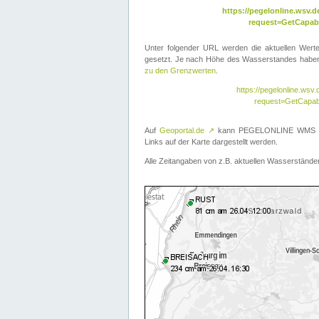
https://pegelonline.wsv
request=GetCapabi
Unter folgender URL werden die aktuellen Wer
gesetzt. Je nach Höhe des Wasserstandes haben 
zu den Grenzwerten
.
https://pegelonline.ws
request=GetCapab
Auf
Geoportal.de
↗
kann PEGELONLINE WMS übe
Links auf der Karte dargestellt werden.
Alle Zeitangaben von z.B. aktuellen Wasserständen 