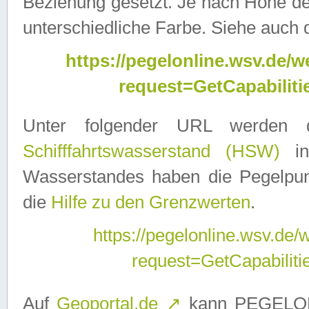
Beziehung gesetzt. Je nach Höhe d
unterschiedliche Farbe. Siehe auch 
https://pegelonline.wsv.de
request=GetCapabilit
Unter folgender URL werden
Schifffahrtswasserstand (HSW)
in
Wasserstandes haben die Pegelpunk
die
Hilfe zu den Grenzwerten
.
https://pegelonline.wsv.de
request=GetCapabilit
Auf
Geoportal.de
↗
kann PEGELON