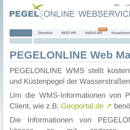
Hilfe
Lin
Überblick
REST-API
HyDAS-API
Visualisieru
PEGELONLINE Web Map
PEGELONLINE WMS stellt kostenfr
und Küstenpegel der Wasserstraßen
Um die WMS-Informationen von 
Client, wie z.B.
Geoportal.de
↗
benöt
Die Informationen von PEGE