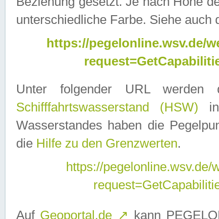
Beziehung gesetzt. Je nach Höhe d
unterschiedliche Farbe. Siehe auch 
https://pegelonline.wsv.de
request=GetCapabilit
Unter folgender URL werden
Schifffahrtswasserstand (HSW)
in
Wasserstandes haben die Pegelpunk
die
Hilfe zu den Grenzwerten
.
https://pegelonline.wsv.de
request=GetCapabilit
Auf
Geoportal.de
↗
kann PEGELON