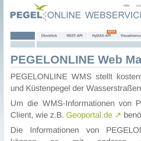
Hilfe
Lin
Überblick
REST-API
HyDAS-API
Visualisieru
PEGELONLINE Web Map
PEGELONLINE WMS stellt kostenfr
und Küstenpegel der Wasserstraßen
Um die WMS-Informationen von 
Client, wie z.B.
Geoportal.de
↗
benöt
Die Informationen von PEGE