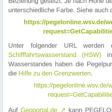
Beziehung gesetzt. Je nach Höhe d
unterschiedliche Farbe. Siehe auch 
https://pegelonline.wsv.de
request=GetCapabilit
Unter folgender URL werden
Schifffahrtswasserstand (HSW)
in
Wasserstandes haben die Pegelpunk
die
Hilfe zu den Grenzwerten
.
https://pegelonline.wsv.de
request=GetCapabilit
Auf
Geoportal.de
↗
kann PEGELON