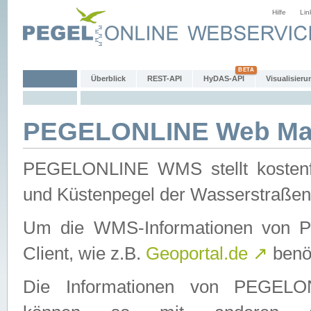
Hilfe
Lin
Überblick
REST-API
HyDAS-API
Visualisieru
PEGELONLINE Web Map
PEGELONLINE WMS stellt kostenfr
und Küstenpegel der Wasserstraßen
Um die WMS-Informationen von 
Client, wie z.B.
Geoportal.de
↗
benöt
Die Informationen von PEGE