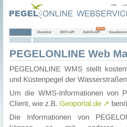
Hilfe
Lin
Überblick
REST-API
HyDAS-API
Visualisieru
PEGELONLINE Web Map
PEGELONLINE WMS stellt kostenfr
und Küstenpegel der Wasserstraßen
Um die WMS-Informationen von 
Client, wie z.B.
Geoportal.de
↗
benöt
Die Informationen von PEGE