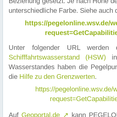
Beziehung gesetzt. Je nach Höhe d
unterschiedliche Farbe. Siehe auch 
https://pegelonline.wsv.de
request=GetCapabilit
Unter folgender URL werden
Schifffahrtswasserstand (HSW)
in
Wasserstandes haben die Pegelpunk
die
Hilfe zu den Grenzwerten
.
https://pegelonline.wsv.de
request=GetCapabilit
Auf
Geoportal.de
↗
kann PEGELON