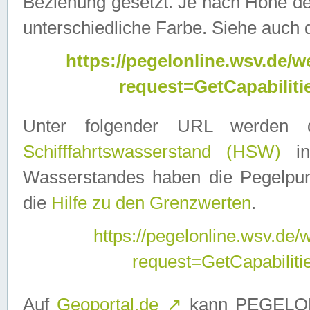
Beziehung gesetzt. Je nach Höhe d
unterschiedliche Farbe. Siehe auch 
https://pegelonline.wsv.de
request=GetCapabilit
Unter folgender URL werden
Schifffahrtswasserstand (HSW)
in
Wasserstandes haben die Pegelpunk
die
Hilfe zu den Grenzwerten
.
https://pegelonline.wsv.de
request=GetCapabilit
Auf
Geoportal.de
↗
kann PEGELON