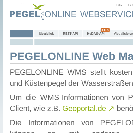
Hilfe
Lin
Überblick
REST-API
HyDAS-API
Visualisieru
PEGELONLINE Web Map
PEGELONLINE WMS stellt kostenfr
und Küstenpegel der Wasserstraßen
Um die WMS-Informationen von 
Client, wie z.B.
Geoportal.de
↗
benöt
Die Informationen von PEGE