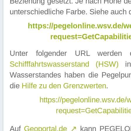
Beziehung gesetzt. Je nach Höhe d
unterschiedliche Farbe. Siehe auch 
https://pegelonline.wsv.de
request=GetCapabilit
Unter folgender URL werden
Schifffahrtswasserstand (HSW)
in
Wasserstandes haben die Pegelpunk
die
Hilfe zu den Grenzwerten
.
https://pegelonline.wsv.de
request=GetCapabilit
Auf
Geoportal.de
↗
kann PEGELON