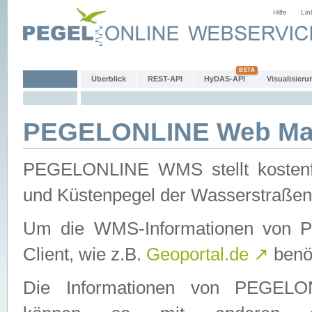
Hilfe
Lin
Überblick
REST-API
HyDAS-API
Visualisieru
PEGELONLINE Web Map
PEGELONLINE WMS stellt kostenfr
und Küstenpegel der Wasserstraßen
Um die WMS-Informationen von 
Client, wie z.B.
Geoportal.de
↗
benöt
Die Informationen von PEGE