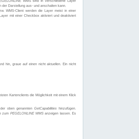
 PEGELONLINE WMS sind in verschiedene Layer
s in der Darstellung aus- und anschalten kann.
zw. WMS-Client werden die Layer meist in einer
 Layer mit einer Checkbox aktiviert und deaktiviert
d hin, graue auf einen nicht aktuellen. Ein nicht
ten Kartenclients die Möglichkeit mit einem Klick
 der oben genannten
GetCapabilities
hinzufügen.
nen zum
PEGELONLINE WMS
anzeigen lassen. Es