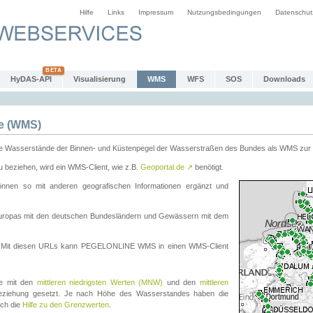
Hilfe
Links
Impressum
Nutzungsbedingungen
Datenschut
HyDAS-API
Visualisierung
WMS
WFS
SOS
Downloads
e (WMS)
e Wasserstände der Binnen- und Küstenpegel der Wasserstraßen des Bundes als WMS zur 
eziehen, wird ein WMS-Client, wie z.B.
Geoportal.de
↗
benötigt.
en so mit anderen geografischen Informationen ergänzt und
eleuropas mit den deutschen Bundesländern und Gewässern mit dem
. Mit diesen URLs kann PEGELONLINE WMS in einen WMS-Client
te mit den
mittleren niedrigsten Werten (MNW)
und den
mittleren
eziehung gesetzt. Je nach Höhe des Wasserstandes haben die
uch die
Hilfe zu den Grenzwerten
.