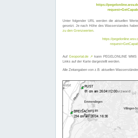
https://pegelonline.wsv
request=GetCapabi
Unter folgender URL werden die aktuellen Wer
gesetzt. Je nach Höhe des Wasserstandes haben 
zu den Grenzwerten
.
https://pegelonline.ws
request=GetCapab
Auf
Geoportal.de
↗
kann PEGELONLINE WMS übe
Links auf der Karte dargestellt werden.
Alle Zeitangaben von z.B. aktuellen Wasserständen 