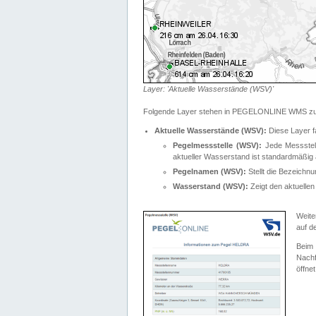
Layer: 'Aktuelle Wasserstände (WSV)'
Folgende Layer stehen in PEGELONLINE WMS zur
Aktuelle Wasserstände (WSV):
Diese Layer f
Pegelmessstelle (WSV):
Jede Messstelle
aktueller Wasserstand ist standardmäßig ä
Pegelnamen (WSV):
Stellt die Bezeich
Wasserstand (WSV):
Zeigt den aktuellen
Weite
auf d
Bei
Nachf
öffnet