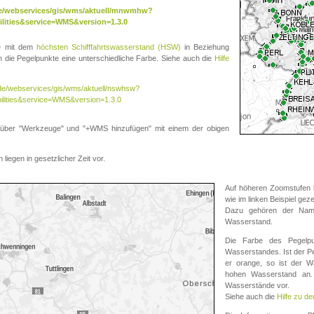
.de/webservices/gis/wms/aktuell/mnwmhw?
lities&service=WMS&version=1.3.0
te mit dem
höchsten Schifffahrtswasserstand (HSW)
in Beziehung
die Pegelpunkte eine unterschiedliche Farbe. Siehe auch die
Hilfe
v.de/webservices/gis/wms/aktuell/nswhsw?
ilities&service=WMS&version=1.3.0
r "Werkzeuge" und "+WMS hinzufügen" mit einem der obigen
liegen in gesetzlicher Zeit vor.
Auf höheren Zoomstufen k
wie im linken Beispiel gez
Dazu gehören der Name
Wasserstand.
Die Farbe des Pegelpu
Wasserstandes. Ist der Peg
er orange, so ist der Wa
hohen Wasserstand an. 
Wasserstände vor.
Siehe auch die
Hilfe zu d