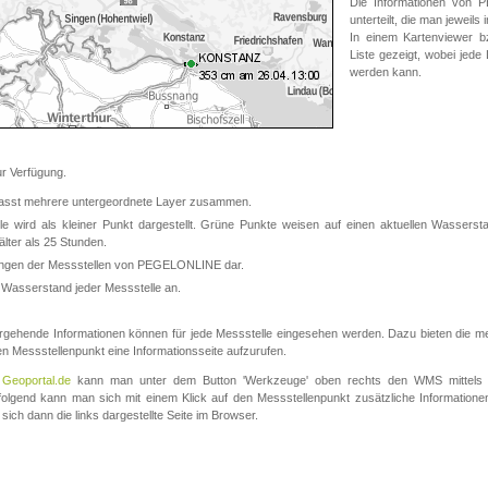
Die Informationen von
unterteilt, die man jeweil
In einem Kartenviewer b
Liste gezeigt, wobei jede
werden kann.
 Verfügung.
asst mehrere untergeordnete Layer zusammen.
 wird als kleiner Punkt dargestellt. Grüne Punkte weisen auf einen aktuellen Wasserstan
lter als 25 Stunden.
nungen der Messstellen von PEGELONLINE dar.
 Wasserstand jeder Messstelle an.
rgehende Informationen können für jede Messstelle eingesehen werden. Dazu bieten die meis
en Messstellenpunkt eine Informationsseite aufzurufen.
m
Geoportal.de
kann man unter dem Button 'Werkzeuge' oben rechts den WMS mittels
olgend kann man sich mit einem Klick auf den Messstellenpunkt zusätzliche Informatio
 sich dann die links dargestellte Seite im Browser.