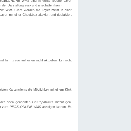
 PEGELONLINE WMS sind in verschiedene Layer
s in der Darstellung aus- und anschalten kann.
zw. WMS-Client werden die Layer meist in einer
 Layer mit einer Checkbox aktiviert und deaktiviert
d hin, graue auf einen nicht aktuellen. Ein nicht
ten Kartenclients die Möglichkeit mit einem Klick
 der oben genannten
GetCapabilities
hinzufügen.
nen zum
PEGELONLINE WMS
anzeigen lassen. Es