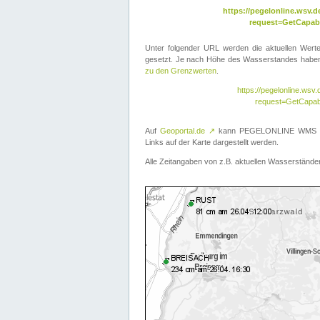
https://pegelonline.wsv
request=GetCapabi
Unter folgender URL werden die aktuellen Wer
gesetzt. Je nach Höhe des Wasserstandes haben 
zu den Grenzwerten
.
https://pegelonline.ws
request=GetCapab
Auf
Geoportal.de
↗
kann PEGELONLINE WMS übe
Links auf der Karte dargestellt werden.
Alle Zeitangaben von z.B. aktuellen Wasserständen 