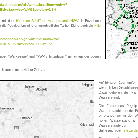
.de/webservices/gis/wms/aktuell/mnwmhw?
lities&service=WMS&version=1.3.0
te mit dem
höchsten Schifffahrtswasserstand (HSW)
in Beziehung
die Pegelpunkte eine unterschiedliche Farbe. Siehe auch die
Hilfe
v.de/webservices/gis/wms/aktuell/nswhsw?
ilities&service=WMS&version=1.3.0
r "Werkzeuge" und "+WMS hinzufügen" mit einem der obigen
liegen in gesetzlicher Zeit vor.
Auf höheren Zoomstufen k
wie im linken Beispiel gez
Dazu gehören der Name
Wasserstand.
Die Farbe des Pegelpu
Wasserstandes. Ist der Peg
er orange, so ist der Wa
hohen Wasserstand an. 
Wasserstände vor.
Siehe auch die
Hilfe zu d