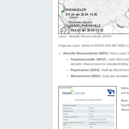
Layer: 'Aktuelle Wasserstände (WSV)'
Folgende Layer stehen in PEGELONLINE WMS zur
Aktuelle Wasserstände (WSV):
Diese Layer f
Pegelmessstelle (WSV):
Jede Messstelle
aktueller Wasserstand ist standardmäßig ä
Pegelnamen (WSV):
Stellt die Bezeich
Wasserstand (WSV):
Zeigt den aktuellen
Weite
auf d
Bei
Nachf
öffnet