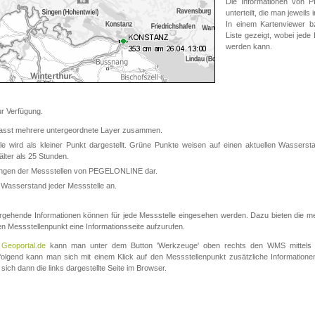
Die Informationen von
unterteilt, die man jeweil
In einem Kartenviewer b
Liste gezeigt, wobei jede
werden kann.
 Verfügung.
asst mehrere untergeordnete Layer zusammen.
 wird als kleiner Punkt dargestellt. Grüne Punkte weisen auf einen aktuellen Wasserstan
lter als 25 Stunden.
nungen der Messstellen von PEGELONLINE dar.
 Wasserstand jeder Messstelle an.
rgehende Informationen können für jede Messstelle eingesehen werden. Dazu bieten die meis
en Messstellenpunkt eine Informationsseite aufzurufen.
m
Geoportal.de
kann man unter dem Button 'Werkzeuge' oben rechts den WMS mittels
olgend kann man sich mit einem Klick auf den Messstellenpunkt zusätzliche Informatio
 sich dann die links dargestellte Seite im Browser.