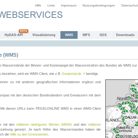
Hilfe
Links
Impressum
Nutzungsbedingungen
Datenschut
HyDAS-API
Visualisierung
WMS
WFS
SOS
Downloads
e (WMS)
e Wasserstände der Binnen- und Küstenpegel der Wasserstraßen des Bundes als WMS zur 
eziehen, wird ein WMS-Client, wie z.B.
Geoportal.de
↗
benötigt.
en so mit anderen geografischen Informationen ergänzt und
eleuropas mit den deutschen Bundesländern und Gewässern mit dem
. Mit diesen URLs kann PEGELONLINE WMS in einen WMS-Client
te mit den
mittleren niedrigsten Werten (MNW)
und den
mittleren
eziehung gesetzt. Je nach Höhe des Wasserstandes haben die
uch die
Hilfe zu den Grenzwerten
.