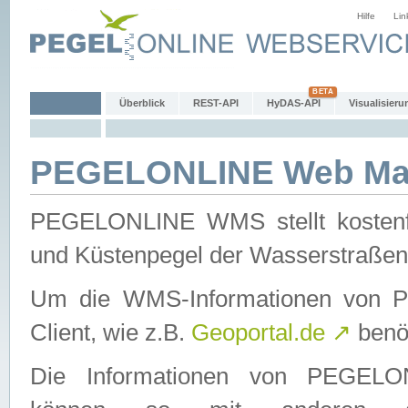
Hilfe
Lin
Überblick
REST-API
HyDAS-API
Visualisieru
PEGELONLINE Web Map
PEGELONLINE WMS stellt kostenfr
und Küstenpegel der Wasserstraßen
Um die WMS-Informationen von 
Client, wie z.B.
Geoportal.de
↗
benöt
Die Informationen von PEGE