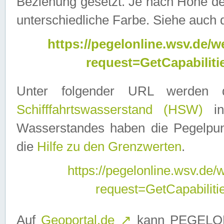
Beziehung gesetzt. Je nach Höhe d
unterschiedliche Farbe. Siehe auch 
https://pegelonline.wsv.de
request=GetCapabilit
Unter folgender URL werden
Schifffahrtswasserstand (HSW)
in
Wasserstandes haben die Pegelpunk
die
Hilfe zu den Grenzwerten
.
https://pegelonline.wsv.de
request=GetCapabilit
Auf
Geoportal.de
↗
kann PEGELON