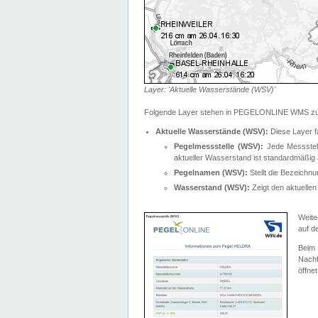
Layer: 'Aktuelle Wasserstände (WSV)'
Folgende Layer stehen in PEGELONLINE WMS zur
Aktuelle Wasserstände (WSV):
Diese Layer f
Pegelmessstelle (WSV):
Jede Messstelle
aktueller Wasserstand ist standardmäßig ä
Pegelnamen (WSV):
Stellt die Bezeich
Wasserstand (WSV):
Zeigt den aktuellen
Weite
auf d
Bei
Nachf
öffnet