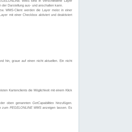
 PEGELONLINE WMS sind in verschiedene Layer
s in der Darstellung aus- und anschalten kann.
zw. WMS-Client werden die Layer meist in einer
 Layer mit einer Checkbox aktiviert und deaktiviert
d hin, graue auf einen nicht aktuellen. Ein nicht
ten Kartenclients die Möglichkeit mit einem Klick
 der oben genannten
GetCapabilities
hinzufügen.
nen zum
PEGELONLINE WMS
anzeigen lassen. Es