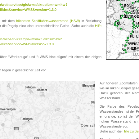
.de/webservices/gis/wms/aktuell/mnwmhw?
lities&service=WMS&version=1.3.0
te mit dem
höchsten Schifffahrtswasserstand (HSW)
in Beziehung
die Pegelpunkte eine unterschiedliche Farbe. Siehe auch die
Hilfe
v.de/webservices/gis/wms/aktuell/nswhsw?
ilities&service=WMS&version=1.3.0
r "Werkzeuge" und "+WMS hinzufügen" mit einem der obigen
liegen in gesetzlicher Zeit vor.
Auf höheren Zoomstufen k
wie im linken Beispiel gez
Dazu gehören der Name
Wasserstand.
Die Farbe des Pegelpu
Wasserstandes. Ist der Peg
er orange, so ist der Wa
hohen Wasserstand an. 
Wasserstände vor.
Siehe auch die
Hilfe zu d