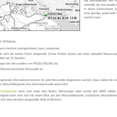
Die Informationen von
unterteilt, die man jeweil
In einem Kartenviewer b
Liste gezeigt, wobei jede
werden kann.
 Verfügung.
asst mehrere untergeordnete Layer zusammen.
 wird als kleiner Punkt dargestellt. Grüne Punkte weisen auf einen aktuellen Wasserstan
lter als 25 Stunden.
nungen der Messstellen von PEGELONLINE dar.
 Wasserstand jeder Messstelle an.
rgehende Informationen können für jede Messstelle eingesehen werden. Dazu bieten die meis
en Messstellenpunkt eine Informationsseite aufzurufen.
m
Geoportal.de
kann man unter dem Button 'Werkzeuge' oben rechts den WMS mittels
olgend kann man sich mit einem Klick auf den Messstellenpunkt zusätzliche Informatio
 sich dann die links dargestellte Seite im Browser.