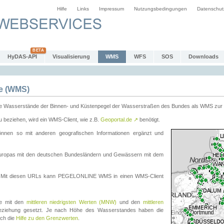
Hilfe
Links
Impressum
Nutzungsbedingungen
Datenschut
HyDAS-API
Visualisierung
WMS
WFS
SOS
Downloads
e (WMS)
e Wasserstände der Binnen- und Küstenpegel der Wasserstraßen des Bundes als WMS zur 
eziehen, wird ein WMS-Client, wie z.B.
Geoportal.de
↗
benötigt.
en so mit anderen geografischen Informationen ergänzt und
eleuropas mit den deutschen Bundesländern und Gewässern mit dem
. Mit diesen URLs kann PEGELONLINE WMS in einen WMS-Client
te mit den
mittleren niedrigsten Werten (MNW)
und den
mittleren
eziehung gesetzt. Je nach Höhe des Wasserstandes haben die
uch die
Hilfe zu den Grenzwerten
.