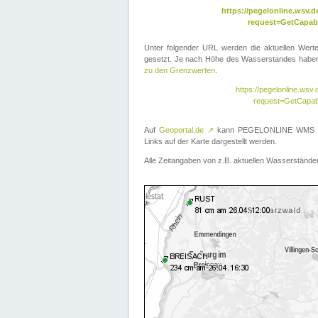
https://pegelonline.wsv
request=GetCapabi
Unter folgender URL werden die aktuellen Wer
gesetzt. Je nach Höhe des Wasserstandes haben 
zu den Grenzwerten
.
https://pegelonline.ws
request=GetCapab
Auf
Geoportal.de
↗
kann PEGELONLINE WMS übe
Links auf der Karte dargestellt werden.
Alle Zeitangaben von z.B. aktuellen Wasserständen 