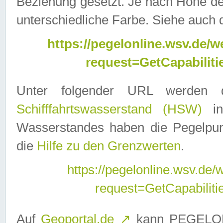
Beziehung gesetzt. Je nach Höhe d
unterschiedliche Farbe. Siehe auch 
https://pegelonline.wsv.de
request=GetCapabilit
Unter folgender URL werden
Schifffahrtswasserstand (HSW)
in
Wasserstandes haben die Pegelpunk
die
Hilfe zu den Grenzwerten
.
https://pegelonline.wsv.de
request=GetCapabilit
Auf
Geoportal.de
↗
kann PEGELON