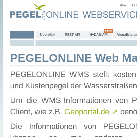
Hilfe
Lin
Überblick
REST-API
HyDAS-API
Visualisieru
PEGELONLINE Web Map
PEGELONLINE WMS stellt kostenfr
und Küstenpegel der Wasserstraßen
Um die WMS-Informationen von 
Client, wie z.B.
Geoportal.de
↗
benöt
Die Informationen von PEGE