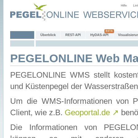
Hilfe
Lin
Überblick
REST-API
HyDAS-API
Visualisieru
PEGELONLINE Web Map
PEGELONLINE WMS stellt kostenfr
und Küstenpegel der Wasserstraßen
Um die WMS-Informationen von 
Client, wie z.B.
Geoportal.de
↗
benöt
Die Informationen von PEGE