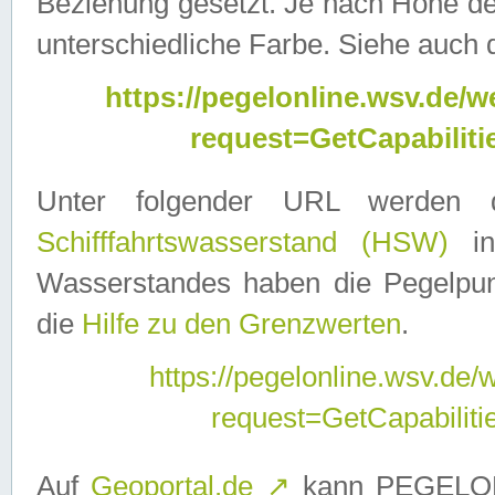
Beziehung gesetzt. Je nach Höhe d
unterschiedliche Farbe. Siehe auch 
https://pegelonline.wsv.de
request=GetCapabilit
Unter folgender URL werden
Schifffahrtswasserstand (HSW)
in
Wasserstandes haben die Pegelpunk
die
Hilfe zu den Grenzwerten
.
https://pegelonline.wsv.de
request=GetCapabilit
Auf
Geoportal.de
↗
kann PEGELON