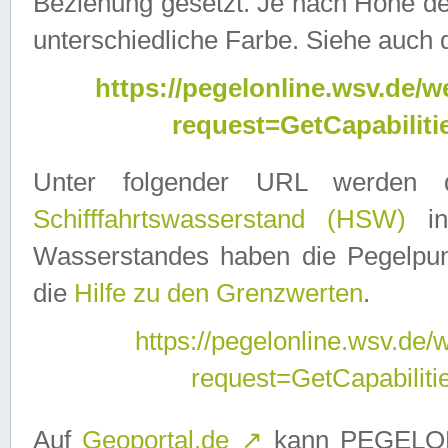
Beziehung gesetzt. Je nach Höhe d
unterschiedliche Farbe. Siehe auch 
https://pegelonline.wsv.de
request=GetCapabilit
Unter folgender URL werden
Schifffahrtswasserstand (HSW)
in
Wasserstandes haben die Pegelpunk
die
Hilfe zu den Grenzwerten
.
https://pegelonline.wsv.de
request=GetCapabilit
Auf
Geoportal.de
↗
kann PEGELON