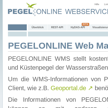
Hilfe
Lin
Überblick
REST-API
HyDAS-API
Visualisieru
PEGELONLINE Web Map
PEGELONLINE WMS stellt kostenfr
und Küstenpegel der Wasserstraßen
Um die WMS-Informationen von 
Client, wie z.B.
Geoportal.de
↗
benöt
Die Informationen von PEGE