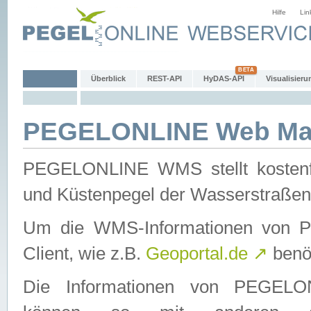
Hilfe
Lin
Überblick
REST-API
HyDAS-API
Visualisieru
PEGELONLINE Web Map
PEGELONLINE WMS stellt kostenfr
und Küstenpegel der Wasserstraßen
Um die WMS-Informationen von 
Client, wie z.B.
Geoportal.de
↗
benöt
Die Informationen von PEGE