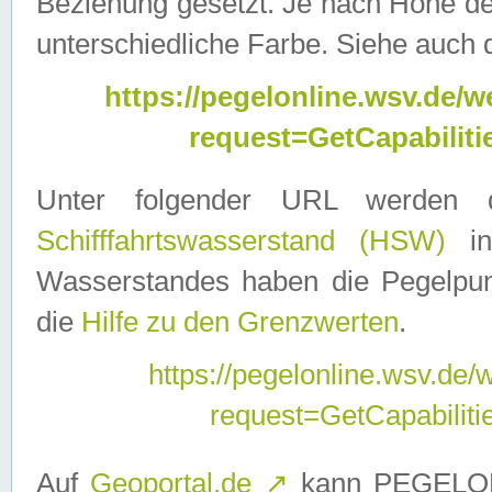
Beziehung gesetzt. Je nach Höhe d
unterschiedliche Farbe. Siehe auch 
https://pegelonline.wsv.de
request=GetCapabilit
Unter folgender URL werden
Schifffahrtswasserstand (HSW)
in
Wasserstandes haben die Pegelpunk
die
Hilfe zu den Grenzwerten
.
https://pegelonline.wsv.de
request=GetCapabilit
Auf
Geoportal.de
↗
kann PEGELON