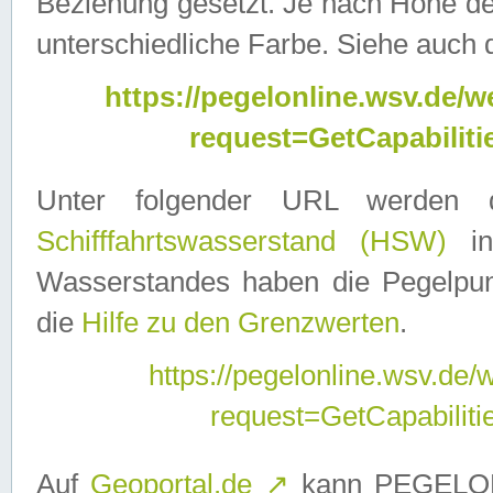
Beziehung gesetzt. Je nach Höhe d
unterschiedliche Farbe. Siehe auch 
https://pegelonline.wsv.de
request=GetCapabilit
Unter folgender URL werden
Schifffahrtswasserstand (HSW)
in
Wasserstandes haben die Pegelpunk
die
Hilfe zu den Grenzwerten
.
https://pegelonline.wsv.de
request=GetCapabilit
Auf
Geoportal.de
↗
kann PEGELON