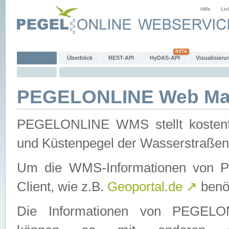
Hilfe
Lin
Überblick
REST-API
HyDAS-API
Visualisieru
PEGELONLINE Web Map
PEGELONLINE WMS stellt kostenfr
und Küstenpegel der Wasserstraßen
Um die WMS-Informationen von 
Client, wie z.B.
Geoportal.de
↗
benöt
Die Informationen von PEGE