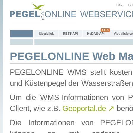
Hilfe
Lin
Überblick
REST-API
HyDAS-API
Visualisieru
PEGELONLINE Web Map
PEGELONLINE WMS stellt kostenfr
und Küstenpegel der Wasserstraßen
Um die WMS-Informationen von 
Client, wie z.B.
Geoportal.de
↗
benöt
Die Informationen von PEGE