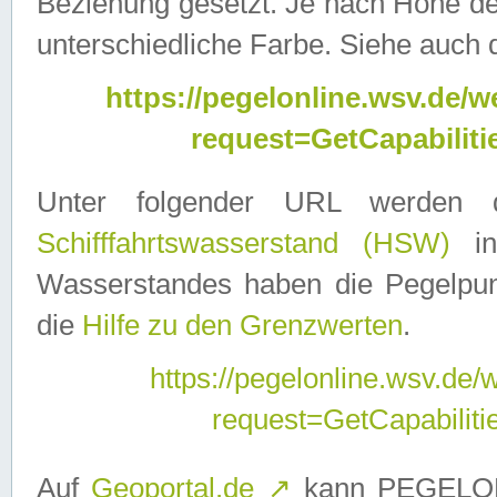
Beziehung gesetzt. Je nach Höhe d
unterschiedliche Farbe. Siehe auch 
https://pegelonline.wsv.de
request=GetCapabilit
Unter folgender URL werden
Schifffahrtswasserstand (HSW)
in
Wasserstandes haben die Pegelpunk
die
Hilfe zu den Grenzwerten
.
https://pegelonline.wsv.de
request=GetCapabilit
Auf
Geoportal.de
↗
kann PEGELON