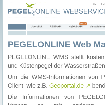
Hilfe
Lin
Überblick
REST-API
HyDAS-API
Visualisieru
PEGELONLINE Web Map
PEGELONLINE WMS stellt kostenfr
und Küstenpegel der Wasserstraßen
Um die WMS-Informationen von 
Client, wie z.B.
Geoportal.de
↗
benöt
Die Informationen von PEGE