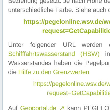
Beziehung gesetzt. Je nach Höhe d
unterschiedliche Farbe. Siehe auch 
https://pegelonline.wsv.de
request=GetCapabilit
Unter folgender URL werden
Schifffahrtswasserstand (HSW)
in
Wasserstandes haben die Pegelpunk
die
Hilfe zu den Grenzwerten
.
https://pegelonline.wsv.de
request=GetCapabilit
Auf
Geoportal.de
↗
kann PEGELON