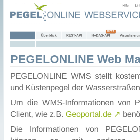
Hilfe
Lin
Überblick
REST-API
HyDAS-API
Visualisieru
PEGELONLINE Web Map
PEGELONLINE WMS stellt kostenfr
und Küstenpegel der Wasserstraßen
Um die WMS-Informationen von 
Client, wie z.B.
Geoportal.de
↗
benöt
Die Informationen von PEGE