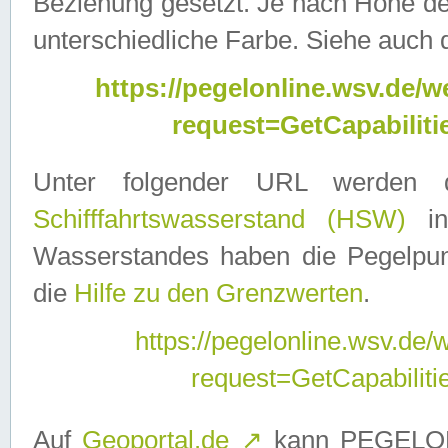
Beziehung gesetzt. Je nach Höhe d
unterschiedliche Farbe. Siehe auch 
https://pegelonline.wsv.de
request=GetCapabilit
Unter folgender URL werden
Schifffahrtswasserstand (HSW)
in
Wasserstandes haben die Pegelpunk
die
Hilfe zu den Grenzwerten
.
https://pegelonline.wsv.de
request=GetCapabilit
Auf
Geoportal.de
↗
kann PEGELON