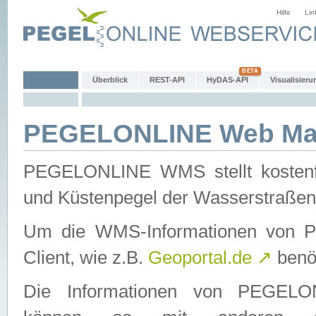
Hilfe
Lin
Überblick
REST-API
HyDAS-API
Visualisieru
PEGELONLINE Web Map
PEGELONLINE WMS stellt kostenfr
und Küstenpegel der Wasserstraßen
Um die WMS-Informationen von 
Client, wie z.B.
Geoportal.de
↗
benöt
Die Informationen von PEGE