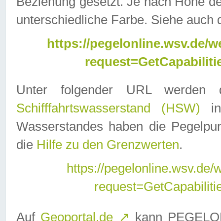
Beziehung gesetzt. Je nach Höhe d
unterschiedliche Farbe. Siehe auch 
https://pegelonline.wsv.de
request=GetCapabilit
Unter folgender URL werden
Schifffahrtswasserstand (HSW)
in
Wasserstandes haben die Pegelpunk
die
Hilfe zu den Grenzwerten
.
https://pegelonline.wsv.de
request=GetCapabilit
Auf
Geoportal.de
↗
kann PEGELON