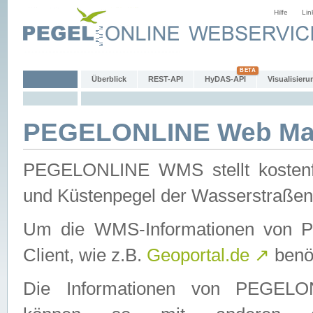
Hilfe
Lin
Überblick
REST-API
HyDAS-API
Visualisieru
PEGELONLINE Web Map
PEGELONLINE WMS stellt kostenfr
und Küstenpegel der Wasserstraßen
Um die WMS-Informationen von 
Client, wie z.B.
Geoportal.de
↗
benöt
Die Informationen von PEGE