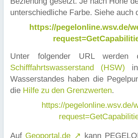
Beziehung gesetzt. Je nach Höhe d
unterschiedliche Farbe. Siehe auch 
https://pegelonline.wsv.de
request=GetCapabilit
Unter folgender URL werden
Schifffahrtswasserstand (HSW)
in
Wasserstandes haben die Pegelpunk
die
Hilfe zu den Grenzwerten
.
https://pegelonline.wsv.de
request=GetCapabilit
Auf
Geoportal.de
↗
kann PEGELON