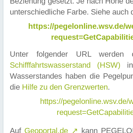
Beziehung gesetzt. Je nach Höhe d
unterschiedliche Farbe. Siehe auch 
https://pegelonline.wsv.de
request=GetCapabilit
Unter folgender URL werden
Schifffahrtswasserstand (HSW)
in
Wasserstandes haben die Pegelpunk
die
Hilfe zu den Grenzwerten
.
https://pegelonline.wsv.de
request=GetCapabilit
Auf
Geoportal.de
↗
kann PEGELON