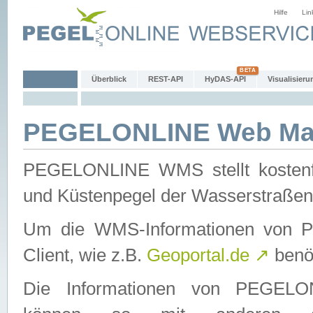
Hilfe
Lin
Überblick
REST-API
HyDAS-API
Visualisieru
PEGELONLINE Web Map
PEGELONLINE WMS stellt kostenfr
und Küstenpegel der Wasserstraßen
Um die WMS-Informationen von 
Client, wie z.B.
Geoportal.de
↗
benöt
Die Informationen von PEGE