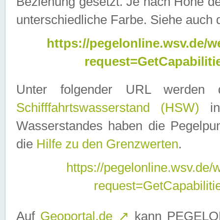
Beziehung gesetzt. Je nach Höhe d
unterschiedliche Farbe. Siehe auch 
https://pegelonline.wsv.de
request=GetCapabilit
Unter folgender URL werden
Schifffahrtswasserstand (HSW)
in
Wasserstandes haben die Pegelpunk
die
Hilfe zu den Grenzwerten
.
https://pegelonline.wsv.de
request=GetCapabilit
Auf
Geoportal.de
↗
kann PEGELON