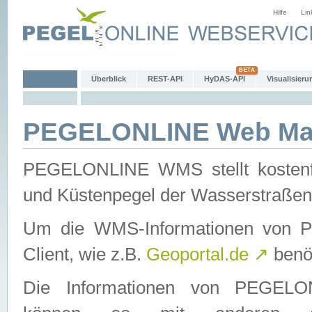
Hilfe
Lin
Überblick
REST-API
HyDAS-API
Visualisieru
PEGELONLINE Web Map
PEGELONLINE WMS stellt kostenfr
und Küstenpegel der Wasserstraßen
Um die WMS-Informationen von 
Client, wie z.B.
Geoportal.de
↗
benöt
Die Informationen von PEGE