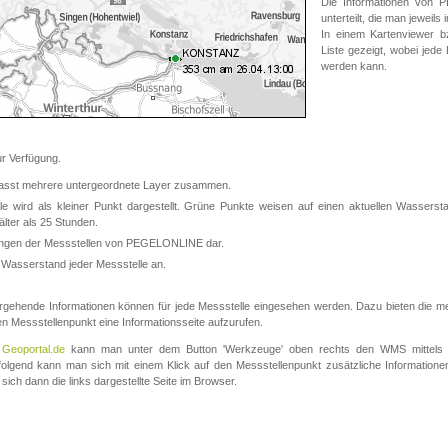
Die Informationen von
unterteilt, die man jeweil
In einem Kartenviewer b
Liste gezeigt, wobei jede
werden kann.
 Verfügung.
asst mehrere untergeordnete Layer zusammen.
 wird als kleiner Punkt dargestellt. Grüne Punkte weisen auf einen aktuellen Wasserstan
lter als 25 Stunden.
nungen der Messstellen von PEGELONLINE dar.
 Wasserstand jeder Messstelle an.
rgehende Informationen können für jede Messstelle eingesehen werden. Dazu bieten die meis
en Messstellenpunkt eine Informationsseite aufzurufen.
m
Geoportal.de
kann man unter dem Button 'Werkzeuge' oben rechts den WMS mittels
olgend kann man sich mit einem Klick auf den Messstellenpunkt zusätzliche Informatio
 sich dann die links dargestellte Seite im Browser.