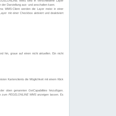
 PEGELONLINE WMS sind in verschiedene Layer
s in der Darstellung aus- und anschalten kann.
zw. WMS-Client werden die Layer meist in einer
 Layer mit einer Checkbox aktiviert und deaktiviert
d hin, graue auf einen nicht aktuellen. Ein nicht
ten Kartenclients die Möglichkeit mit einem Klick
 der oben genannten
GetCapabilities
hinzufügen.
nen zum
PEGELONLINE WMS
anzeigen lassen. Es