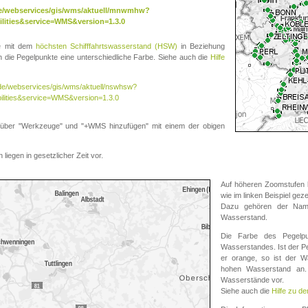
.de/webservices/gis/wms/aktuell/mnwmhw?
lities&service=WMS&version=1.3.0
te mit dem
höchsten Schifffahrtswasserstand (HSW)
in Beziehung
die Pegelpunkte eine unterschiedliche Farbe. Siehe auch die
Hilfe
v.de/webservices/gis/wms/aktuell/nswhsw?
ilities&service=WMS&version=1.3.0
r "Werkzeuge" und "+WMS hinzufügen" mit einem der obigen
liegen in gesetzlicher Zeit vor.
Auf höheren Zoomstufen k
wie im linken Beispiel gez
Dazu gehören der Name
Wasserstand.
Die Farbe des Pegelpu
Wasserstandes. Ist der Peg
er orange, so ist der Wa
hohen Wasserstand an. 
Wasserstände vor.
Siehe auch die
Hilfe zu d