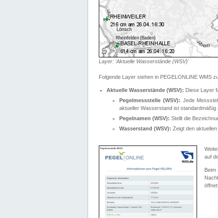
Layer: 'Aktuelle Wasserstände (WSV)'
Folgende Layer stehen in PEGELONLINE WMS zur
Aktuelle Wasserstände (WSV):
Diese Layer f
Pegelmessstelle (WSV):
Jede Messstelle
aktueller Wasserstand ist standardmäßig ä
Pegelnamen (WSV):
Stellt die Bezeich
Wasserstand (WSV):
Zeigt den aktuellen
Weite
auf d
Bei
Nachf
öffnet