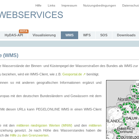
Hilfe
Links
Impressum
Nutzungsbedingungen
Datenschut
HyDAS-API
Visualisierung
WMS
WFS
SOS
Downloads
e (WMS)
e Wasserstände der Binnen- und Küstenpegel der Wasserstraßen des Bundes als WMS zur 
eziehen, wird ein WMS-Client, wie z.B.
Geoportal.de
↗
benötigt.
en so mit anderen geografischen Informationen ergänzt und
eleuropas mit den deutschen Bundesländern und Gewässern mit dem
. Mit diesen URLs kann PEGELONLINE WMS in einen WMS-Client
te mit den
mittleren niedrigsten Werten (MNW)
und den
mittleren
eziehung gesetzt. Je nach Höhe des Wasserstandes haben die
uch die
Hilfe zu den Grenzwerten
.