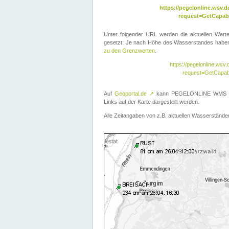
https://pegelonline.wsv
request=GetCapabi
Unter folgender URL werden die aktuellen Wer
gesetzt. Je nach Höhe des Wasserstandes haben 
zu den Grenzwerten
.
https://pegelonline.ws
request=GetCapab
Auf
Geoportal.de
↗
kann PEGELONLINE WMS übe
Links auf der Karte dargestellt werden.
Alle Zeitangaben von z.B. aktuellen Wasserständen 