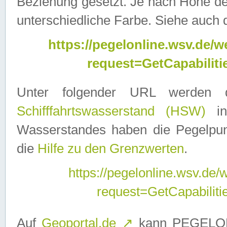
Beziehung gesetzt. Je nach Höhe d
unterschiedliche Farbe. Siehe auch 
https://pegelonline.wsv.de
request=GetCapabilit
Unter folgender URL werden
Schifffahrtswasserstand (HSW)
in
Wasserstandes haben die Pegelpunk
die
Hilfe zu den Grenzwerten
.
https://pegelonline.wsv.de
request=GetCapabilit
Auf
Geoportal.de
↗
kann PEGELON