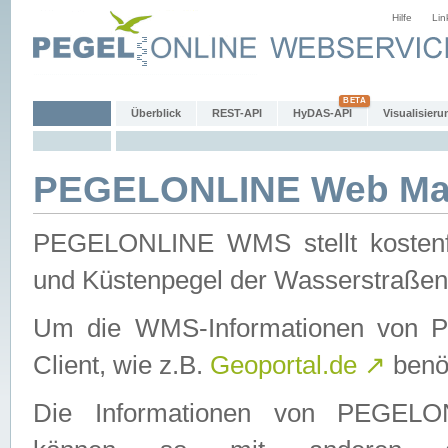
Hilfe
Lin
Überblick
REST-API
HyDAS-API
Visualisieru
PEGELONLINE Web Map
PEGELONLINE WMS stellt kostenfr
und Küstenpegel der Wasserstraßen
Um die WMS-Informationen von 
Client, wie z.B.
Geoportal.de
↗
benöt
Die Informationen von PEGE