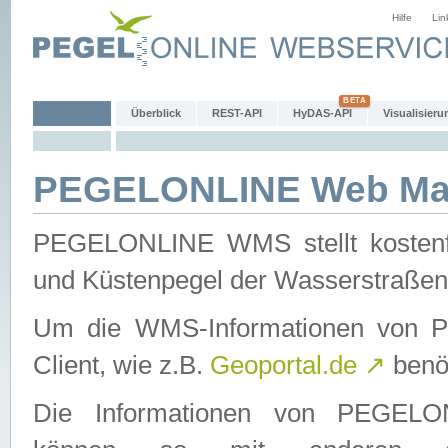
Hilfe
Lin
Überblick
REST-API
HyDAS-API
Visualisieru
PEGELONLINE Web Map
PEGELONLINE WMS stellt kostenfr
und Küstenpegel der Wasserstraßen
Um die WMS-Informationen von 
Client, wie z.B.
Geoportal.de
↗
benöt
Die Informationen von PEGE