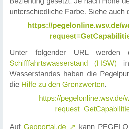
Beziehung gesetzt. Je nach Höhe d
unterschiedliche Farbe. Siehe auch 
https://pegelonline.wsv.de
request=GetCapabilit
Unter folgender URL werden
Schifffahrtswasserstand (HSW)
in
Wasserstandes haben die Pegelpunk
die
Hilfe zu den Grenzwerten
.
https://pegelonline.wsv.de
request=GetCapabilit
Auf
Geoportal.de
↗
kann PEGELON