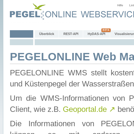
Hilfe
Lin
Überblick
REST-API
HyDAS-API
Visualisieru
PEGELONLINE Web Map
PEGELONLINE WMS stellt kostenfr
und Küstenpegel der Wasserstraßen
Um die WMS-Informationen von 
Client, wie z.B.
Geoportal.de
↗
benöt
Die Informationen von PEGE