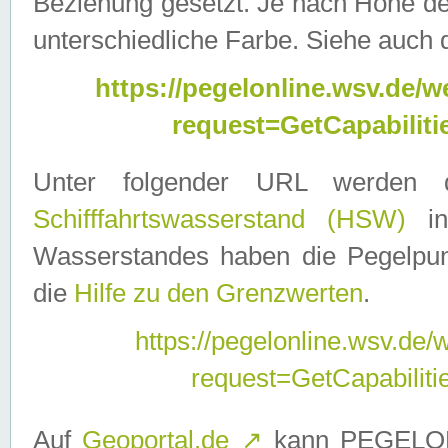
Beziehung gesetzt. Je nach Höhe d
unterschiedliche Farbe. Siehe auch 
https://pegelonline.wsv.de
request=GetCapabilit
Unter folgender URL werden
Schifffahrtswasserstand (HSW)
in
Wasserstandes haben die Pegelpunk
die
Hilfe zu den Grenzwerten
.
https://pegelonline.wsv.de
request=GetCapabilit
Auf
Geoportal.de
↗
kann PEGELON