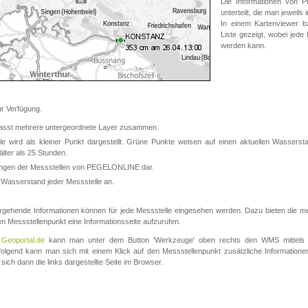
Die Informationen von
unterteilt, die man jeweil
In einem Kartenviewer b
Liste gezeigt, wobei jede
werden kann.
 Verfügung.
asst mehrere untergeordnete Layer zusammen.
 wird als kleiner Punkt dargestellt. Grüne Punkte weisen auf einen aktuellen Wasserstan
lter als 25 Stunden.
nungen der Messstellen von PEGELONLINE dar.
 Wasserstand jeder Messstelle an.
rgehende Informationen können für jede Messstelle eingesehen werden. Dazu bieten die meis
en Messstellenpunkt eine Informationsseite aufzurufen.
m
Geoportal.de
kann man unter dem Button 'Werkzeuge' oben rechts den WMS mittels
olgend kann man sich mit einem Klick auf den Messstellenpunkt zusätzliche Informatio
 sich dann die links dargestellte Seite im Browser.