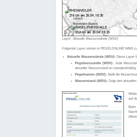
Layer: 'Aktuelle Wasserstände (WSV)'
Folgende Layer stehen in PEGELONLINE WMS zur
Aktuelle Wasserstände (WSV):
Diese Layer f
Pegelmessstelle (WSV):
Jede Messstelle
aktueller Wasserstand ist standardmäßig ä
Pegelnamen (WSV):
Stellt die Bezeich
Wasserstand (WSV):
Zeigt den aktuellen
Weite
auf d
Bei
Nachf
öffnet