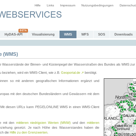
Hilfe
Links
Impressum
Nutzungsbedingungen
Datenschut
HyDAS-API
Visualisierung
WMS
WFS
SOS
Downloads
e (WMS)
e Wasserstände der Binnen- und Küstenpegel der Wasserstraßen des Bundes als WMS zur 
eziehen, wird ein WMS-Client, wie z.B.
Geoportal.de
↗
benötigt.
en so mit anderen geografischen Informationen ergänzt und
eleuropas mit den deutschen Bundesländern und Gewässern mit dem
. Mit diesen URLs kann PEGELONLINE WMS in einen WMS-Client
te mit den
mittleren niedrigsten Werten (MNW)
und den
mittleren
eziehung gesetzt. Je nach Höhe des Wasserstandes haben die
uch die
Hilfe zu den Grenzwerten
.