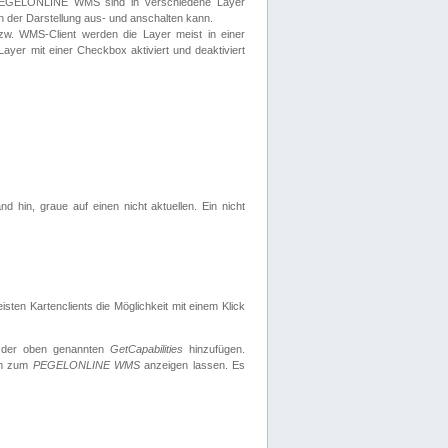
 PEGELONLINE WMS sind in verschiedene Layer
s in der Darstellung aus- und anschalten kann.
zw. WMS-Client werden die Layer meist in einer
 Layer mit einer Checkbox aktiviert und deaktiviert
d hin, graue auf einen nicht aktuellen. Ein nicht
ten Kartenclients die Möglichkeit mit einem Klick
 der oben genannten
GetCapabilities
hinzufügen.
nen zum
PEGELONLINE WMS
anzeigen lassen. Es