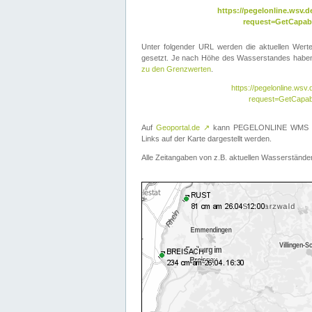
https://pegelonline.wsv
request=GetCapabi
Unter folgender URL werden die aktuellen Wer
gesetzt. Je nach Höhe des Wasserstandes haben 
zu den Grenzwerten
.
https://pegelonline.ws
request=GetCapab
Auf
Geoportal.de
↗
kann PEGELONLINE WMS übe
Links auf der Karte dargestellt werden.
Alle Zeitangaben von z.B. aktuellen Wasserständen 