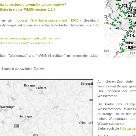
.de/webservices/gis/wms/aktuell/mnwmhw?
lities&service=WMS&version=1.3.0
te mit dem
höchsten Schifffahrtswasserstand (HSW)
in Beziehung
die Pegelpunkte eine unterschiedliche Farbe. Siehe auch die
Hilfe
v.de/webservices/gis/wms/aktuell/nswhsw?
ilities&service=WMS&version=1.3.0
r "Werkzeuge" und "+WMS hinzufügen" mit einem der obigen
liegen in gesetzlicher Zeit vor.
Auf höheren Zoomstufen k
wie im linken Beispiel gez
Dazu gehören der Name
Wasserstand.
Die Farbe des Pegelpu
Wasserstandes. Ist der Peg
er orange, so ist der Wa
hohen Wasserstand an. 
Wasserstände vor.
Siehe auch die
Hilfe zu d