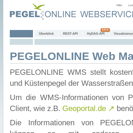
Hilfe
Lin
Überblick
REST-API
HyDAS-API
Visualisieru
PEGELONLINE Web Map
PEGELONLINE WMS stellt kostenfr
und Küstenpegel der Wasserstraßen
Um die WMS-Informationen von 
Client, wie z.B.
Geoportal.de
↗
benöt
Die Informationen von PEGE