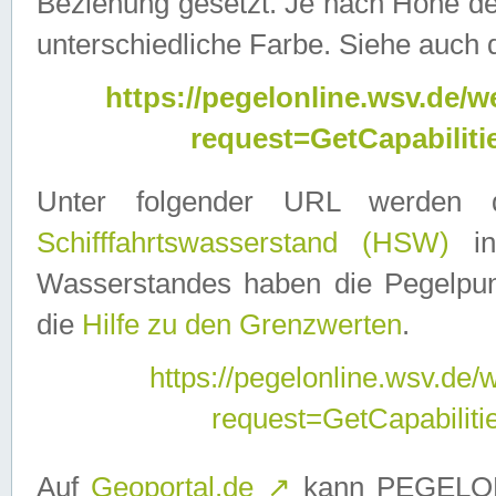
Beziehung gesetzt. Je nach Höhe d
unterschiedliche Farbe. Siehe auch 
https://pegelonline.wsv.de
request=GetCapabilit
Unter folgender URL werden
Schifffahrtswasserstand (HSW)
in
Wasserstandes haben die Pegelpunk
die
Hilfe zu den Grenzwerten
.
https://pegelonline.wsv.de
request=GetCapabilit
Auf
Geoportal.de
↗
kann PEGELON